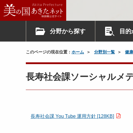
分野から探す
目的
このページの現在位置：
ホーム
分野別一覧
健
長寿社会課ソーシャルメ
長寿社会課 You Tube 運用方針 [128KB]