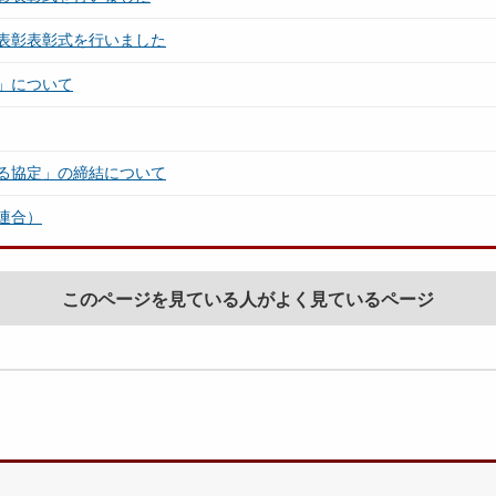
表彰表彰式を行いました
」について
る協定」の締結について
連合）
このページを見ている人がよく見ているページ