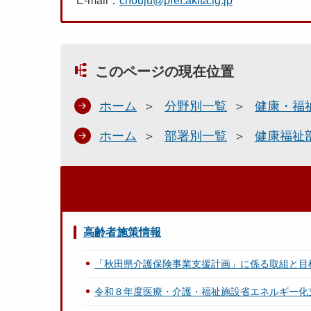
E-mail：
chouju@pref.akita.lg.jp
このページの現在位置
ホーム
分野別一覧
健康・福
ホーム
部署別一覧
健康福祉
高齢者施策情報
「秋田県介護保険事業支援計画」に係る取組と目
令和８年度医療・介護・福祉施設省エネルギー化