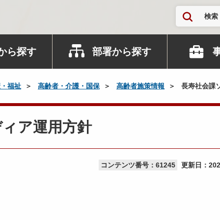
検索
から探す
部署から探す
康・福祉
高齢者・介護・国保
高齢者施策情報
長寿社会課
ディア運用方針
コンテンツ番号：61245
更新日：
20