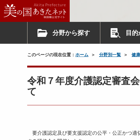
分野から探す
目的
このページの現在位置：
ホーム
分野別一覧
健
令和７年度介護認定審査
て
要介護認定及び要支援認定の公平・公正かつ適切