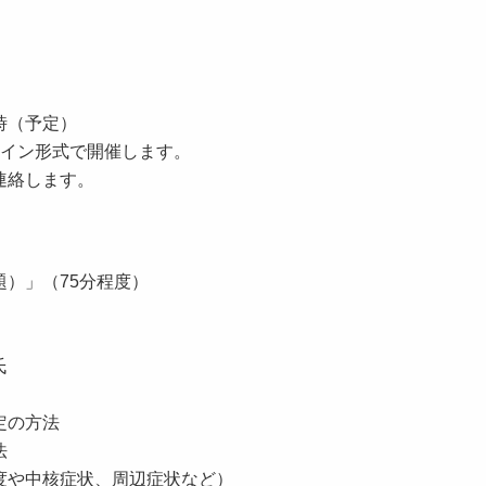
時（予定）
イン形式で開催します。
連絡します。
）」（75分程度）
氏
定の方法
法
核症状、周辺症状など）