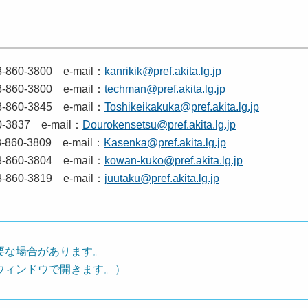
60-3800 e-mail：
kanrikik@pref.akita.lg.jp
60-3800 e-mail：
techman@pref.akita.lg.jp
60-3845 e-mail：
Toshikeikakuka@pref.akita.lg.jp
-3837 e-mail：
Dourokensetsu@pref.akita.lg.jp
60-3809 e-mail：
Kasenka@pref.akita.lg.jp
60-3804 e-mail：
kowan-kuko@pref.akita.lg.jp
60-3819 e-mail：
juutaku@pref.akita.lg.jp
要な場合があります。
ウィンドウで開きます。）