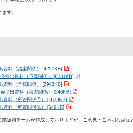
れます。
料（議案関係） [4220KB]
提出資料（予算関係） [8231KB]
料（予算関係） [2943KB]
会提出資料（議案関係） [246KB]
料（所管関係①） [1039KB]
料（所管関係②） [648KB]
産業振興チームが作成しておりますが、ご意見・ご不明な点な
。