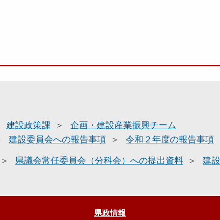
建設政策課
企画・建設産業振興チーム
建設委員会への報告事項
令和２年度の報告事項
県議会常任委員会（分科会）への提出資料
建
県政情報