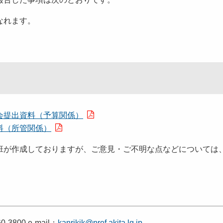
なれます。
会提出資料（予算関係）
料（所管関係）
班が作成しておりますが、ご意見・ご不明な点などについては
-3800 e-mail：
kanrikik@pref.akita.lg.jp