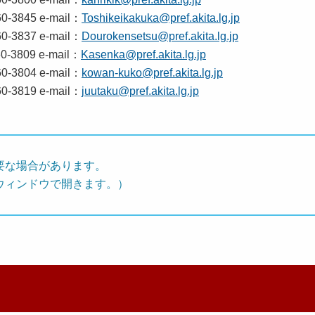
-3845 e-mail：
Toshikeikakuka@pref.akita.lg.jp
-3837 e-mail：
Dourokensetsu@pref.akita.lg.jp
-3809 e-mail：
Kasenka@pref.akita.lg.jp
-3804 e-mail：
kowan-kuko@pref.akita.lg.jp
-3819 e-mail：
juutaku@pref.akita.lg.jp
要な場合があります。
ウィンドウで開きます。）