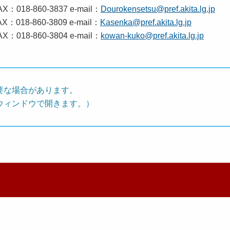
8-860-3837 e-mail：
Dourokensetsu@pref.akita.lg.jp
18-860-3809 e-mail：
Kasenka@pref.akita.lg.jp
018-860-3804 e-mail：
kowan-kuko@pref.akita.lg.jp
要な場合があります。
ウィンドウで開きます。）