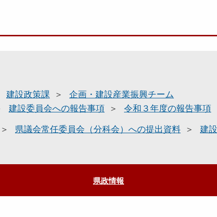
建設政策課
企画・建設産業振興チーム
建設委員会への報告事項
令和３年度の報告事項
県議会常任委員会（分科会）への提出資料
建
県政情報