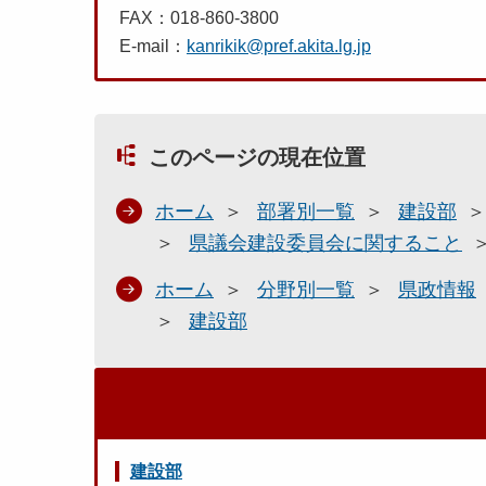
FAX：018-860-3800
E-mail：
kanrikik@pref.akita.lg.jp
このページの現在位置
ホーム
部署別一覧
建設部
県議会建設委員会に関すること
ホーム
分野別一覧
県政情報
建設部
建設部