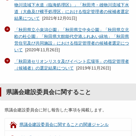
物川流域下水道（臨海処理区）」「秋田湾・雄物川流域下水
道（大曲及び横手処理区」における指定管理者の候補者選定
結果について
[
2021年12月01日
]
「秋田県立小泉潟公園」「秋田県立中央公園」「秋田県立北
欧の杜公園」「秋田県大館能代空港ふれあい緑地」「秋田県
営住宅及び共同施設」における指定管理者の候補者選定につ
いて
[
2020年11月26日
]
「秋田港セリオンリスタ及びイベント広場等」の指定管理者
（候補者）の選定結果について
[
2019年11月26日
]
県議会建設委員会に関すること
県議会建設委員会に対し報告した事項を掲載します。
県議会建設委員会に関することの関連ジャンル