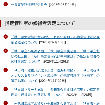
公共事業評価専門委員会
[
2026年05月24日
]
指定管理者の候補者選定について
「秋田県大館能代空港周辺ふれあい緑地」の指定管理者の候
補者選定について
[
2026年02月13日
]
「秋田県立小泉潟公園」「秋田県立中央公園」「秋田県立北
欧の杜公園」「秋田県営住宅及び共同施設」の指定管理者の
候補者選定について
[
2025年11月25日
]
「秋田湾・雄物川流域下水道（臨海処理区）」「秋田港セリ
オンリスタ及びイベント広場等」の指定管理者（候補者）の
選定結果について
[
2024年11月22日
]
「秋田県マリーナ施設」「船川港金川多目的広場」の指定管
理者（候補者）の選定結果について
[
2023年11月28日
]
「米代川流域下水道及び十和田湖公共下水道」「秋田湾・雄