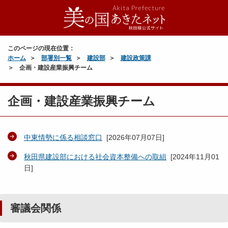
このページの現在位置：
ホーム
部署別一覧
建設部
建設政策課
企画・建設産業振興チーム
企画・建設産業振興チーム
中東情勢に係る相談窓口
[
2026年07月07日
]
秋田県建設部における社会資本整備への取組
[
2024年11月01
日
]
審議会関係