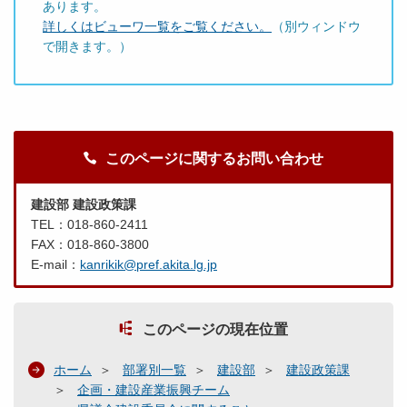
あります。
詳しくはビューワ一覧をご覧ください。
（別ウィンドウ
で開きます。）
このページに関するお問い合わせ
建設部 建設政策課
TEL：018-860-2411
FAX：018-860-3800
E-mail：
kanrikik@pref.akita.lg.jp
このページの現在位置
ホーム
部署別一覧
建設部
建設政策課
企画・建設産業振興チーム