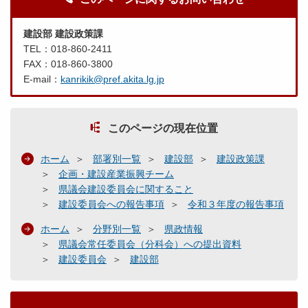
建設部 建設政策課
TEL：018-860-2411
FAX：018-860-3800
E-mail：
kanrikik@pref.akita.lg.jp
このページの現在位置
ホーム
部署別一覧
建設部
建設政策課
企画・建設産業振興チーム
県議会建設委員会に関すること
建設委員会への報告事項
令和３年度の報告事項
ホーム
分野別一覧
県政情報
県議会常任委員会（分科会）への提出資料
建設委員会
建設部