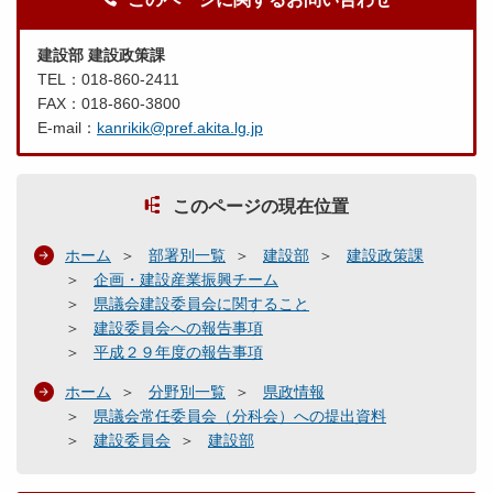
建設部 建設政策課
TEL：018-860-2411
FAX：018-860-3800
E-mail：
kanrikik@pref.akita.lg.jp
このページの現在位置
ホーム
部署別一覧
建設部
建設政策課
企画・建設産業振興チーム
県議会建設委員会に関すること
建設委員会への報告事項
平成２９年度の報告事項
ホーム
分野別一覧
県政情報
県議会常任委員会（分科会）への提出資料
建設委員会
建設部