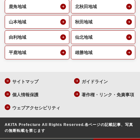
鹿角地域
北秋田地域
山本地域
秋田地域
由利地域
仙北地域
平鹿地域
雄勝地域
サイトマップ
ガイドライン
個人情報保護
著作権・リンク・免責事項
ウェブアクセシビリティ
AKITA Prefecture All Rights Reserved.
各ページの記載記事、写真
の無断転載を禁じます