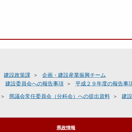
建設政策課
企画・建設産業振興チーム
建設委員会への報告事項
平成２９年度の報告事
県議会常任委員会（分科会）への提出資料
建
県政情報