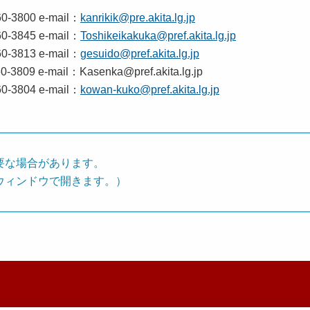
-3800 e-mail：
kanrikik@pre.akita.lg.jp
-3845 e-mail：
Toshikeikakuka@pref.akita.lg.jp
3813 e-mail：
gesuido@pref.akita.lg.jp
09 e-mail：Kasenka@pref.akita.lg.jp
-3804 e-mail：
kowan-kuko@pref.akita.lg.jp
要な場合があります。
ウィンドウで開きます。）