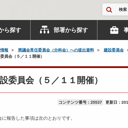
検索
から探す
部署から探す
政情報
県議会常任委員会（分科会）への提出資料
建設委員会
委員会（５／１１開催）
設委員会（５／１１開催）
コンテンツ番号：25537
更新日：
20
会に報告した事項は次のとおりです。