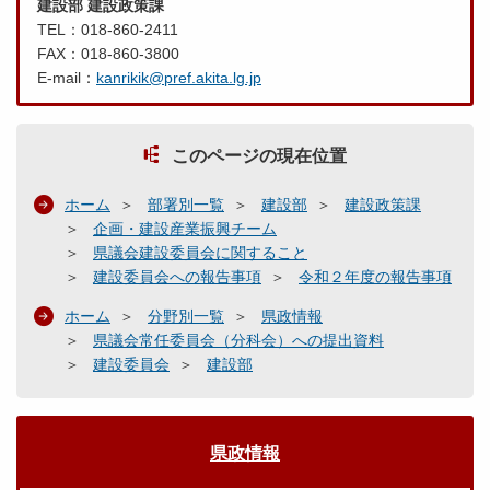
建設部 建設政策課
TEL：018-860-2411
FAX：018-860-3800
E-mail：
kanrikik@pref.akita.lg.jp
このページの現在位置
ホーム
部署別一覧
建設部
建設政策課
企画・建設産業振興チーム
県議会建設委員会に関すること
建設委員会への報告事項
令和２年度の報告事項
ホーム
分野別一覧
県政情報
県議会常任委員会（分科会）への提出資料
建設委員会
建設部
県政情報