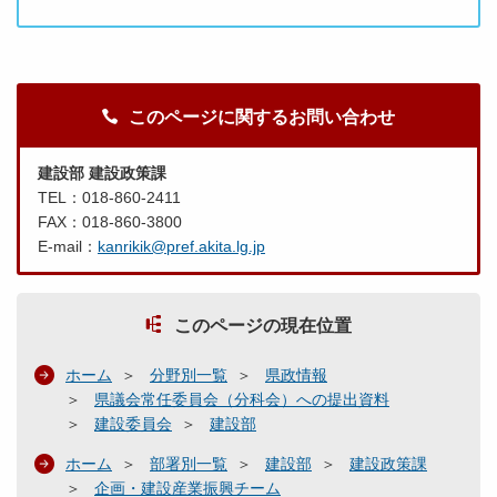
このページに関するお問い合わせ
建設部 建設政策課
TEL：018-860-2411
FAX：018-860-3800
E-mail：
kanrikik@pref.akita.lg.jp
このページの現在位置
ホーム
分野別一覧
県政情報
県議会常任委員会（分科会）への提出資料
建設委員会
建設部
ホーム
部署別一覧
建設部
建設政策課
企画・建設産業振興チーム