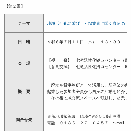
【第２回】
テーマ
地域活性化に繋げ！～起業者に聞く鹿角の”良さ”～
日 時
令和６年７月１１日（木） １３：３０ ～
【視 察】 七滝活性化拠点センター（鹿
会 場
【意見交換】 七滝活性化拠点センター 地
廃校を貸事務所として活用し、新産業の創出
概 要
起業した参加者全員から自身の活動を紹
その後地域交流スペースへ移動し、起業した
鹿角地域振興局 総務企画部地域企画課
問合せ先
電話 ０１８６－２２－０４５７ e-mail：kachi@pr