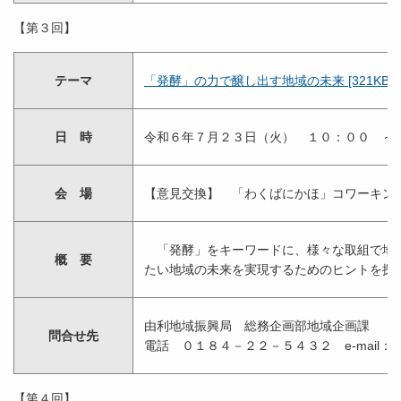
【第３回】
テーマ
「発酵」の力で醸し出す地域の未来 [321KB]
日 時
令和６年７月２３日（火） １０：００ ～
会 場
【意見交換】 「わくばにかほ」コワーキン
「発酵」をキーワードに、様々な取組で地域
概 要
たい地域の未来を実現するためのヒントを探
由利地域振興局 総務企画部地域企画課
問合せ先
電話 ０１８４－２２－５４３２ e-mail：Yurisoumu
【第４回】