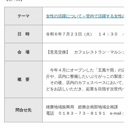
テーマ
女性の活躍について～管内で活躍する女性の視点か
日 時
令和６年７月２３日（火） １４：３０ ～
会 場
【意見交換】 カフェレストラン・マルシェ
今年４月にオープンした「五風十雨」の店内
介や、店内に整備したいぶりがっこの製造コ
概 要
その後、店内のカフェスペースにおいて、湯
どをお話しいただき、起業を目指す次世代へ
雄勝地域振興局 総務企画部地域企画課
問合せ先
電話 ０１８３－７３－８１９１ e-mail：Ogachisou