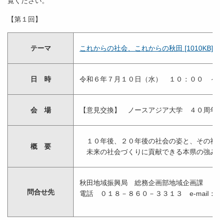
覧ください。
【第１回】
テーマ
これからの社会、これからの秋田 [1010KB]
日 時
令和６年７月１０日（水） １０：００ ～
会 場
【意見交換】 ノースアジア大学 ４０周年
１０年後、２０年後の社会の姿と、その社会
概 要
未来の社会づくりに貢献できる本県の強み
秋田地域振興局 総務企画部地域企画課
問合せ先
電話 ０１８－８６０－３３１３ e-mail：Akitasoum