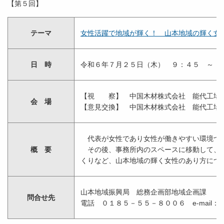
【第５回】
テーマ
女性活躍で地域が輝く！ 山本地域の輝く女性のあ
日 時
令和６年７月２５日（木） ９：４５ ～ 
【視 察】 中国木材株式会社 能代工場
会 場
【意見交換】 中国木材株式会社 能代工場
代表が女性であり女性が働きやすい環境づく
概 要
その後、事務所内のスペースに移動して、女
くりなど、山本地域の輝く女性のあり方につ
山本地域振興局 総務企画部地域企画課
問合せ先
電話 ０１８５－５５－８００６ e-mail：Yamasou