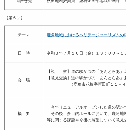
問合せ先
秋田地域振興局 総務企画部地域企画課 電
【第６回】
テーマ
鹿角地域におけるヘリテージツーリズムの可
日 時
令和３年７月１６日（金）１３：００～１５
【視 察】道の駅かづの「あんとらあ」花
【意見交換】道の駅かづの「あんとらあ」多
会 場
（鹿角市花輪字新田町１１－４
今年リニューアルオープンした道の駅かづの
概 要
その後、多目的ホールにおいて、鹿角地域の
等に関する課題や今後の展望について意見交