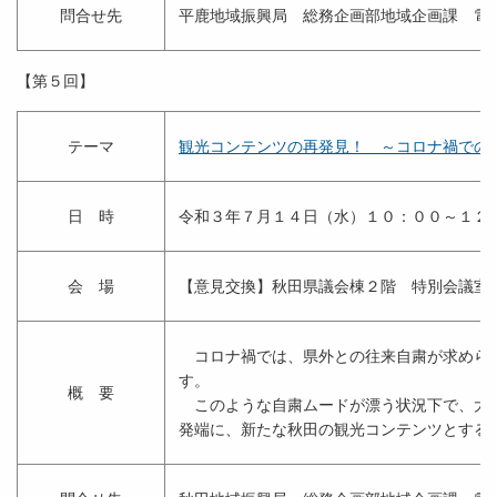
問合せ先
平鹿地域振興局 総務企画部地域企画課 電
【第５回】
テーマ
観光コンテンツの再発見！ ～コロナ禍での
日 時
令和３年７月１４日（水）１０：００～１２
会 場
【意見交換】秋田県議会棟２階 特別会議室
コロナ禍では、県外との往来自粛が求められ
す。
概 要
このような自粛ムードが漂う状況下で、大き
発端に、新たな秋田の観光コンテンツとする