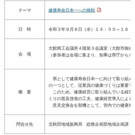
テーマ
健康寿命日本一への挑戦
日 時
令和３年９月８日（水）１４：００～１６：
大館商工会議所４階第３会議室（大館市御成
会 場
（参加者は会場に集まり、知事は県庁からオ
県として健康寿命日本一に向けて取り組んで
の一つとして、従業員の健康づくりは重要で
概 要
このため、健康経営に取り組んでいる経営者
くりの普及啓発の工夫、健康経営導入による
意見交換会を契機として、管内での健康寿命
問合せ先
北秋田地域振興局 総務企画部地域企画課 