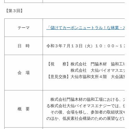
【第３回】
テーマ
「儲けてカーボンニュートラル！な林業・木
日 時
令和３年７月１３日（火）１０：００～１２
【視 察】株式会社 門脇木材 協和工場
株式会社 大仙バイオマスエナジー（
会 場
【意見交換】大仙市協和支所４階 大会議室
株式会社門脇木材の協和工場における、大径
る株式会社大仙バイオマスエナジーでは、供
概 要
その後、会場を移し、参加者の取組状況や課
のほか、低炭素社会構築のための展望などに