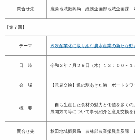
問合せ先
鹿角地域振興局 総務企画部地域企画課 電
【第７回】
テーマ
６次産業化に取り組む農水産業の新たな動き
日 時
令和３年７月２９日（木）１３：００～１５
会 場
【意見交換】道の駅あきた港 ポートタワー
自ら生産した食材の魅力と価値を多くの人に
概 要
展開方向等について事例紹介と意見交換を行
問合せ先
秋田地域振興局 農林部農業振興普及課 電