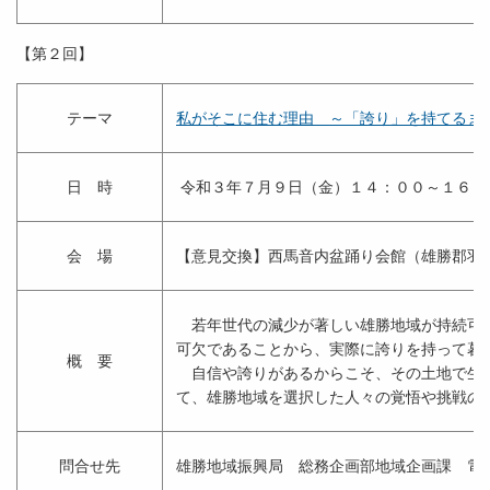
【第２回】
テーマ
私がそこに住む理由 ～「誇り」を持てるま
日 時
令和３年７月９日（金）１４：００～１６：
会 場
【意見交換】西馬音内盆踊り会館（雄勝郡羽
若年世代の減少が著しい雄勝地域が持続可能
可欠であることから、実際に誇りを持って暮
概 要
自信や誇りがあるからこそ、その土地で生き
て、雄勝地域を選択した人々の覚悟や挑戦の
問合せ先
雄勝地域振興局 総務企画部地域企画課 電