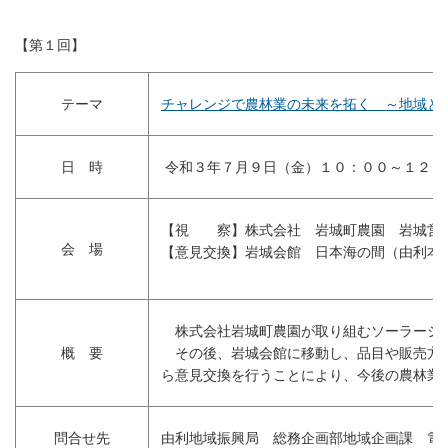
【第１回】
テーマ
チャレンジで農林業の未来を拓く ～地域と
日 時
令和３年７月９日（金）１０：００～１２：
【視 察】株式会社 岩城町農園 岩城営
会 場
【意見交換】岩城会館 日本海の間（由利本
株式会社岩城町農園が取り組むソーラーシェ
概 要
その後、岩城会館に移動し、品目や販売方法
ら意見交換を行うことにより、今後の農林業
問合せ先
由利地域振興局 総務企画部地域企画課 電