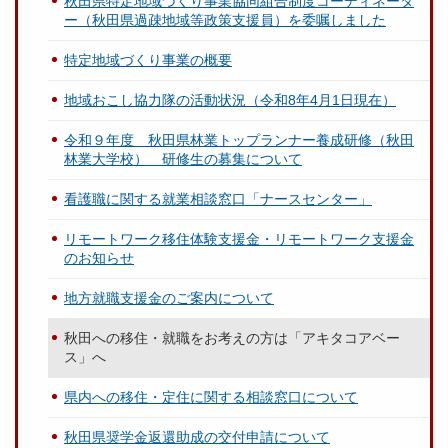
秋田県特定地域づくり事業協同組合制度コーディネータ
ー（秋田県過疎地域等政策支援員）を委嘱しました
特定地域づくり事業の概要
地域おこし協力隊の活動状況（令和8年4月1日現在）
令和９年度 秋田県林業トップランナー養成研修（秋田
林業大学校） 研修生の募集について
看護職に関する就業相談窓口「ナースセンター」
リモートワーク移住体験支援金・リモートワーク支援金
のお知らせ
地方就職支援金のご案内について
秋田への移住・就職をお考えの方は「アキタコアベー
ス」へ
県内への移住・定住に関する相談窓口について
秋田県奨学金返還助成の交付申請について