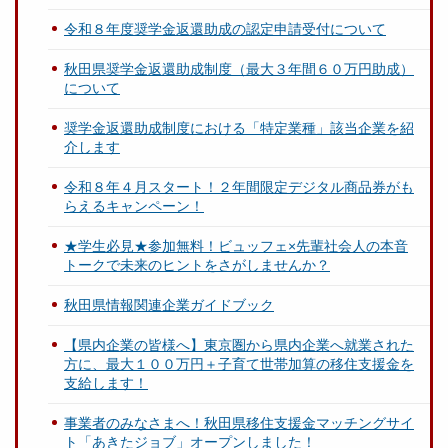
令和８年度奨学金返還助成の認定申請受付について
秋田県奨学金返還助成制度（最大３年間６０万円助成）
について
奨学金返還助成制度における「特定業種」該当企業を紹
介します
令和８年４月スタート！２年間限定デジタル商品券がも
らえるキャンペーン！
★学生必見★参加無料！ビュッフェ×先輩社会人の本音
トークで未来のヒントをさがしませんか？
秋田県情報関連企業ガイドブック
【県内企業の皆様へ】東京圏から県内企業へ就業された
方に、最大１００万円＋子育て世帯加算の移住支援金を
支給します！
事業者のみなさまへ！秋田県移住支援金マッチングサイ
ト「あきたジョブ」オープンしました！