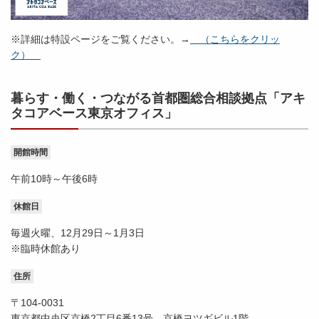
※詳細は特設ページをご覧ください。→
（こちらをクリッ
ク）
暮らす・働く・つながる首都圏総合相談拠点「アキ
タコアベース東京オフィス」
開館時間
午前10時～午後6時
休館日
毎週火曜、12月29日～1月3日
※臨時休館あり
住所
〒104-0031
東京都中央区京橋2丁目6番13号 京橋ヨツギビル1階