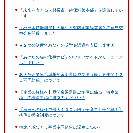
「未来を支える人材投資・確保対策本部」を設置してい
ます
【秋田地域振興局】大学生と管内企業経営層との意見交
換会を開催しました
★２つの制度であなたの奨学金返還を支援します★
「あきたの森の仕事ナビ」のウェブサイトがリニューア
ルしました！
あきた企業連携型奨学金返還助成制度（最大６年間１２
０万円助成）について
【企業の皆様へ】奨学金返還助成制度に係る「特定業
種」の確認申請に御協力ください！
【秋田への移住で最大１００万円＋子育て世帯加算！】
移住支援金制度について
特定地域づくり事業協同組合の認定について