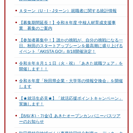
Ａターン（U・I・Jターン）就職者に関する統計情報
【募集期間延長！】令和８年度 中核人材育成支援事
業 募集のご案内
【参加者募集中！】誰かの挑戦が、自分の挑戦になる一
日。秋田のスタートアップシーンを最高潮に盛り上げる
イベント『AKISTA GO!』8/18開催決定！
令和８年８月１１日（火・祝）「あきた就職フェア」を
開催します！！
令和８年度「秋田県企業・大学等の情報交換会」を開催
します
【★就活生必見★】「就活応援ポイントキャンペーン」
実施します！
【8/6(木)・7(金)】あきたオープンカンパニーバスツア
ーのお知らせ