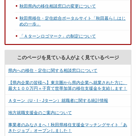
秋田県内の移住相談窓口の変更について
秋田県移住・定住総合ポータルサイト「秋田暮らしはじ
めの一歩」
「Ａターンロゴマーク」の制定について
このページを見ている人がよく見ているページ
県内への移住・定住に関する相談窓口について
【県内企業の皆様へ】東京圏から県内企業へ就業された方に、
最大１００万円＋子育て世帯加算の移住支援金を支給します！
Ａターン（U・I・Jターン）就職者に関する統計情報
地方就職支援金のご案内について
事業者のみなさまへ！秋田県移住支援金マッチングサイト「あ
きたジョブ」オープンしました！