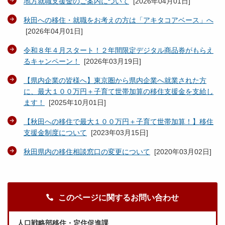
地方就職支援金のご案内について
[
2026年04月01日
]
秋田への移住・就職をお考えの方は「アキタコアベース」へ
[
2026年04月01日
]
令和８年４月スタート！２年間限定デジタル商品券がもらえ
るキャンペーン！
[
2026年03月19日
]
【県内企業の皆様へ】東京圏から県内企業へ就業された方
に、最大１００万円＋子育て世帯加算の移住支援金を支給し
ます！
[
2025年10月01日
]
【秋田への移住で最大１００万円＋子育て世帯加算！】移住
支援金制度について
[
2023年03月15日
]
秋田県内の移住相談窓口の変更について
[
2020年03月02日
]
このページに関するお問い合わせ
人口戦略部移住・定住促進課