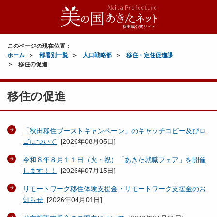
このページの現在位置：
ホーム
部署別一覧
人口戦略部
移住・定住促進課
移住の促進
移住の促進
「秋田移住ブーストキャンペーン」のキャッチコピー及びロ
ゴについて
[
2026年08月05日
]
令和８年８月１１日（火・祝）「あきた就職フェア」を開催
します！！
[
2026年07月15日
]
リモートワーク移住体験支援金・リモートワーク支援金のお
知らせ
[
2026年04月01日
]