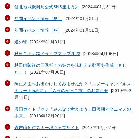
仙北地域振興局公式SNS運用方針
[
2024年01月31日
]
年間イベント情報（夏）
[
2024年01月31日
]
年間イベント情報（冬）
[
2024年01月31日
]
道の駅
[
2024年01月31日
]
秋田こまち路ドライブマップ2023
[
2023年04月06日
]
秋田内陸線の四季折々の魅力を味わえる動画を作成しまし
た！！
[
2021年07月06日
]
阿仁方面へお出かけしてみませんか？「スノーキャンドルス
トリートinあに」「ムラのがっこ市」のお知らせ
[
2019年02
月13日
]
漫画ガイドブック「みんなで考えよう！田沢湖とクニマスの
未来」
[
2018年12月26日
]
森吉山阿仁スキー場ウェブサイト
[
2018年12月07日
]