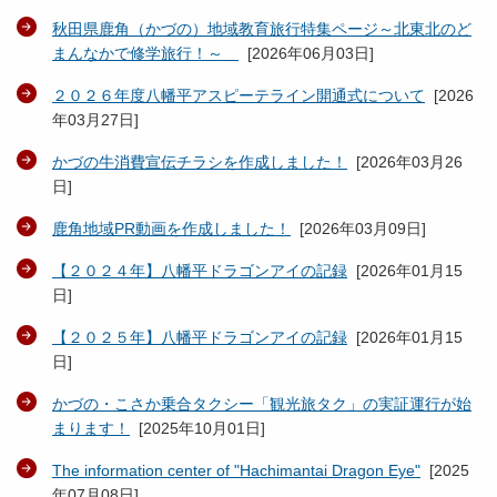
秋田県鹿角（かづの）地域教育旅行特集ページ～北東北のど
まんなかで修学旅行！～
[
2026年06月03日
]
２０２６年度八幡平アスピーテライン開通式について
[
2026
年03月27日
]
かづの牛消費宣伝チラシを作成しました！
[
2026年03月26
日
]
鹿角地域PR動画を作成しました！
[
2026年03月09日
]
【２０２４年】八幡平ドラゴンアイの記録
[
2026年01月15
日
]
【２０２５年】八幡平ドラゴンアイの記録
[
2026年01月15
日
]
かづの・こさか乗合タクシー「観光旅タク」の実証運行が始
まります！
[
2025年10月01日
]
The information center of "Hachimantai Dragon Eye"
[
2025
年07月08日
]