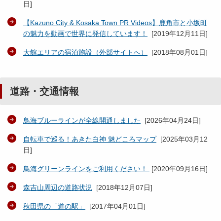
日
]
【Kazuno City & Kosaka Town PR Videos】鹿角市と小坂町
の魅力を動画で世界に発信しています！
[
2019年12月11日
]
大館エリアの宿泊施設（外部サイトへ）
[
2018年08月01日
]
道路・交通情報
鳥海ブルーラインが全線開通しました
[
2026年04月24日
]
自転車で巡る！あきた白神 魅どころマップ
[
2025年03月12
日
]
鳥海グリーンラインをご利用ください！
[
2020年09月16日
]
森吉山周辺の道路状況
[
2018年12月07日
]
秋田県の「道の駅」
[
2017年04月01日
]