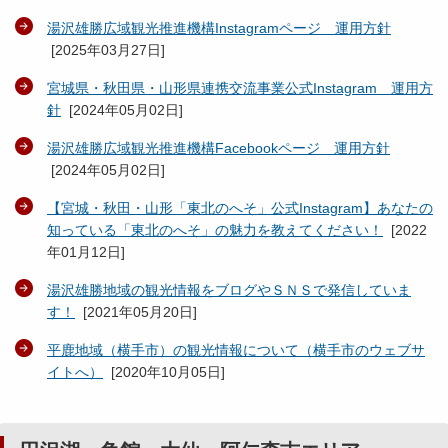
湯沢雄勝広域観光推進機構Instagramページ 運用方針
[
2025年03月27日
]
宮城県・秋田県・山形県連携交流事業公式Instagram 運用方
針
[
2024年05月02日
]
湯沢雄勝広域観光推進機構Facebookページ 運用方針
[
2024年05月02日
]
【宮城・秋田・山形「東北のへそ」公式Instagram】あなたの
知っている「東北のへそ」の魅力を教えてください！
[
2022
年01月12日
]
湯沢雄勝地域の観光情報をブログやＳＮＳで発信していま
す！
[
2021年05月20日
]
平鹿地域（横手市）の観光情報について（横手市のウェブサ
イトへ）
[
2020年10月05日
]