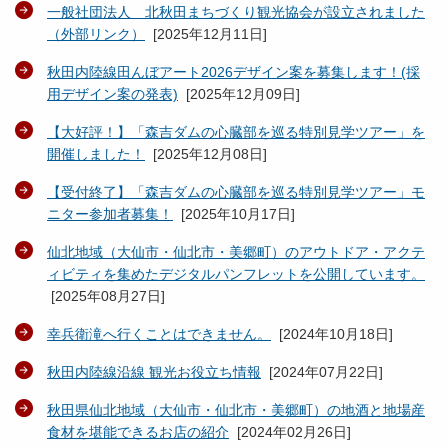
一般社団法人 北秋田まちづくり観光協会が設立されました
（外部リンク）
[
2025年12月11日
]
秋田内陸線田んぼアート2026デザイン案を募集します！(採
用デザイン案の発表)
[
2025年12月09日
]
【大好評！】「森吉ダムの心臓部を巡る特別見学ツアー」を
開催しました！
[
2025年12月08日
]
【受付終了】「森吉ダムの心臓部を巡る特別見学ツアー」モ
ニター参加者募集！
[
2025年10月17日
]
仙北地域（大仙市・仙北市・美郷町）のアウトドア・アクテ
ィビティを集めたデジタルパンフレットを公開しています。
[
2025年08月27日
]
幸兵衛滝へ行くことはできません。
[
2024年10月18日
]
秋田内陸線沿線 観光お役立ち情報
[
2024年07月22日
]
秋田県仙北地域（大仙市・仙北市・美郷町）の地酒と地場産
食材を堪能できるお店の紹介
[
2024年02月26日
]