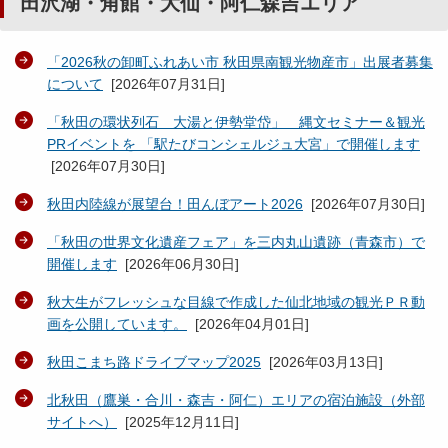
田沢湖・角館・大仙・阿仁森吉エリア
「2026秋の卸町ふれあい市 秋田県南観光物産市」出展者募集
について
[
2026年07月31日
]
「秋田の環状列石 大湯と伊勢堂岱」 縄文セミナー＆観光
PRイベントを 「駅たびコンシェルジュ大宮」で開催します
[
2026年07月30日
]
秋田内陸線が展望台！田んぼアート2026
[
2026年07月30日
]
「秋田の世界文化遺産フェア」を三内丸山遺跡（青森市）で
開催します
[
2026年06月30日
]
秋大生がフレッシュな目線で作成した仙北地域の観光ＰＲ動
画を公開しています。
[
2026年04月01日
]
秋田こまち路ドライブマップ2025
[
2026年03月13日
]
北秋田（鷹巣・合川・森吉・阿仁）エリアの宿泊施設（外部
サイトへ）
[
2025年12月11日
]