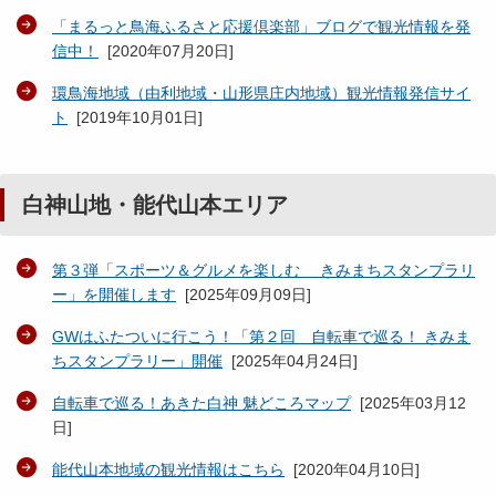
「まるっと鳥海ふるさと応援倶楽部」ブログで観光情報を発
信中！
[
2020年07月20日
]
環鳥海地域（由利地域・山形県庄内地域）観光情報発信サイ
ト
[
2019年10月01日
]
白神山地・能代山本エリア
第３弾「スポーツ＆グルメを楽しむ きみまちスタンプラリ
ー」を開催します
[
2025年09月09日
]
GWはふたついに行こう！「第２回 自転車で巡る！ きみま
ちスタンプラリー」開催
[
2025年04月24日
]
自転車で巡る！あきた白神 魅どころマップ
[
2025年03月12
日
]
能代山本地域の観光情報はこちら
[
2020年04月10日
]