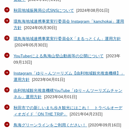
秋田地域振興局公式SNSについて
[
2024年08月01日
]
環鳥海地域連携事業実行委員会 Instagram「kanchokai」運用
方針
[
2024年05月30日
]
環鳥海地域連携事業実行委員会X「まるっとくん」運用方針
[
2024年05月30日
]
YouTuberによる鳥海山登山動画等の公開について
[
2023年
09月13日
]
Instagram「ゆり～んツーリズム【由利地域観光推進機構】」
運用方針
[
2023年04月01日
]
由利地域観光推進機構YouTube「ゆり～んツーリズムチャン
ネル」運用方針
[
2023年04月01日
]
秋田市での新しいまち歩き観光にはこれ！ トラベルオーデ
ィオガイド「ON THE TRIP」
[
2021年04月23日
]
鳥海グリーンラインをご利用ください！
[
2020年09月16日
]