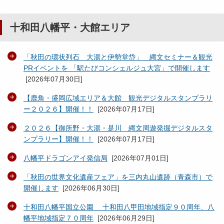
十和田八幡平・大館エリア
「秋田の環状列石 大湯と伊勢堂岱」 縄文セミナー＆観光
PRイベントを 「駅たびコンシェルジュ大宮」で開催します
[
2026年07月30日
]
【鹿角・盛岡広域エリア＆大館 観光デジタルスタンプラリ
ー２０２６】開催！！
[
2026年07月17日
]
２０２６【御所野・大湯・是川 縄文周遊発掘デジタルスタ
ンプラリー】開催！！
[
2026年07月17日
]
八幡平ドラゴンアイ発信局
[
2026年07月01日
]
「秋田の世界文化遺産フェア」を三内丸山遺跡（青森市）で
開催します
[
2026年06月30日
]
十和田八幡平国立公園 十和田八甲田地域指定９０周年、八
幡平地域指定７０周年
[
2026年06月29日
]