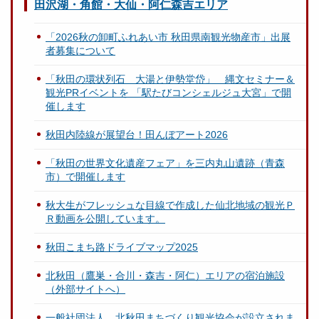
田沢湖・角館・大仙・阿仁森吉エリア
「2026秋の卸町ふれあい市 秋田県南観光物産市」出展
者募集について
「秋田の環状列石 大湯と伊勢堂岱」 縄文セミナー＆
観光PRイベントを 「駅たびコンシェルジュ大宮」で開
催します
秋田内陸線が展望台！田んぼアート2026
「秋田の世界文化遺産フェア」を三内丸山遺跡（青森
市）で開催します
秋大生がフレッシュな目線で作成した仙北地域の観光Ｐ
Ｒ動画を公開しています。
秋田こまち路ドライブマップ2025
北秋田（鷹巣・合川・森吉・阿仁）エリアの宿泊施設
（外部サイトへ）
一般社団法人 北秋田まちづくり観光協会が設立されま