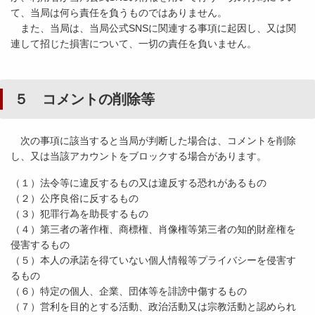
て、当局は何ら責任を負うものではありません。
また、当局は、当局公式SNSに関連する事項に起因し、又は関
連して招じた損害について、一切の責任を負いません。
５ コメントの削除等
次の事項に該当すると当局が判断した場合は、コメントを削除
し、又は当該アカウントをブロックする場合があります。
（１）法令等に違反するもの又は違反する恐れがあるもの
（２）公序良俗に反するもの
（３）犯罪行為を助長するもの
（４）第三者の著作権、商標権、肖像権等第三者の知的財産権を
侵害するもの
（５）本人の承諾を得ていない個人情報等プライバシーを侵害す
るもの
（６）特定の個人、企業、団体等を誹謗中傷するもの
（７）営利を目的とする活動、政治活動又は宗教活動と認められ