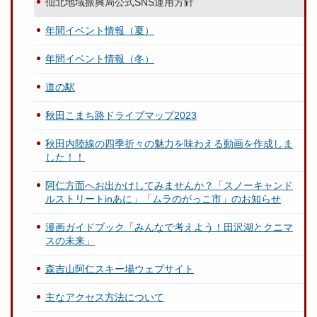
仙北地域振興局公式SNS運用方針
年間イベント情報（夏）
年間イベント情報（冬）
道の駅
秋田こまち路ドライブマップ2023
秋田内陸線の四季折々の魅力を味わえる動画を作成しま
した！！
阿仁方面へお出かけしてみませんか？「スノーキャンド
ルストリートinあに」「ムラのがっこ市」のお知らせ
漫画ガイドブック「みんなで考えよう！田沢湖とクニマ
スの未来」
森吉山阿仁スキー場ウェブサイト
主なアクセス方法について