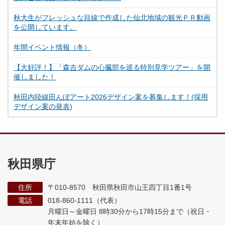
秋大生がフレッシュな目線で作成した仙北地域の観光ＰＲ動画
を公開しています。
年間イベント情報（冬）
【大好評！】「森吉ダムの心臓部を巡る特別見学ツアー」を開
催しました！
秋田内陸線田んぼアート2026デザイン案を募集します！(採用
デザイン案の発表)
秋田県庁
住所
〒010-8570 秋田県秋田市山王四丁目1番1号
電話
018-860-1111（代表）
月曜日～金曜日 8時30分から17時15分まで
（祝日・
年末年始を除く）