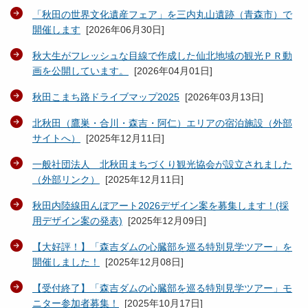
「秋田の世界文化遺産フェア」を三内丸山遺跡（青森市）で
開催します
[
2026年06月30日
]
秋大生がフレッシュな目線で作成した仙北地域の観光ＰＲ動
画を公開しています。
[
2026年04月01日
]
秋田こまち路ドライブマップ2025
[
2026年03月13日
]
北秋田（鷹巣・合川・森吉・阿仁）エリアの宿泊施設（外部
サイトへ）
[
2025年12月11日
]
一般社団法人 北秋田まちづくり観光協会が設立されました
（外部リンク）
[
2025年12月11日
]
秋田内陸線田んぼアート2026デザイン案を募集します！(採
用デザイン案の発表)
[
2025年12月09日
]
【大好評！】「森吉ダムの心臓部を巡る特別見学ツアー」を
開催しました！
[
2025年12月08日
]
【受付終了】「森吉ダムの心臓部を巡る特別見学ツアー」モ
ニター参加者募集！
[
2025年10月17日
]