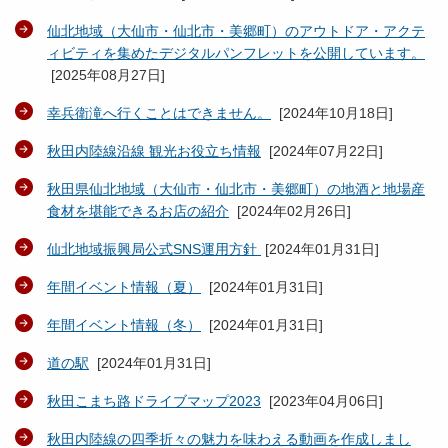
仙北地域（大仙市・仙北市・美郷町）のアウトドア・アクテ
ィビティを集めたデジタルパンフレットを公開しています。
[
2025年08月27日
]
幸兵衛滝へ行くことはできません。
[
2024年10月18日
]
秋田内陸線沿線 観光お役立ち情報
[
2024年07月22日
]
秋田県仙北地域（大仙市・仙北市・美郷町）の地酒と地場産
食材を堪能できるお店の紹介
[
2024年02月26日
]
仙北地域振興局公式SNS運用方針
[
2024年01月31日
]
年間イベント情報（夏）
[
2024年01月31日
]
年間イベント情報（冬）
[
2024年01月31日
]
道の駅
[
2024年01月31日
]
秋田こまち路ドライブマップ2023
[
2023年04月06日
]
秋田内陸線の四季折々の魅力を味わえる動画を作成しまし