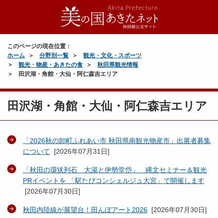
このページの現在位置：
ホーム
分野別一覧
観光・文化・スポーツ
観光・物産・あきたの食
秋田県観光情報
田沢湖・角館・大仙・阿仁森吉エリア
田沢湖・角館・大仙・阿仁森吉エリア
「2026秋の卸町ふれあい市 秋田県南観光物産市」出展者募集
について
[
2026年07月31日
]
「秋田の環状列石 大湯と伊勢堂岱」 縄文セミナー＆観光
PRイベントを 「駅たびコンシェルジュ大宮」で開催します
[
2026年07月30日
]
秋田内陸線が展望台！田んぼアート2026
[
2026年07月30日
]