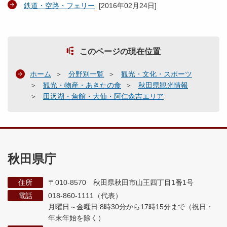
鉄道・空路・フェリー
[
2016年02月24日
]
このページの現在位置
ホーム
分野別一覧
観光・文化・スポーツ
観光・物産・あきたの食
秋田県観光情報
田沢湖・角館・大仙・阿仁森吉エリア
秋田県庁
住所
〒010-8570 秋田県秋田市山王四丁目1番1号
電話
018-860-1111（代表）
月曜日～金曜日 8時30分から17時15分まで
（祝日・
年末年始を除く）