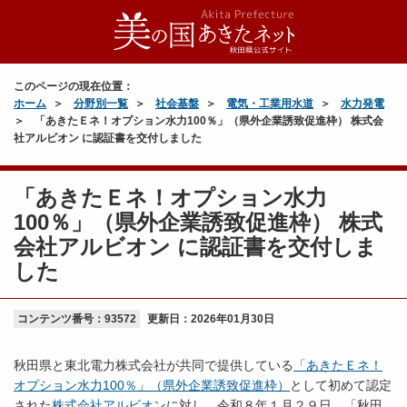
このページの現在位置：
ホーム
分野別一覧
社会基盤
電気・工業用水道
水力発電
「あきたＥネ！オプション水力100％」（県外企業誘致促進枠） 株式会
社アルビオン に認証書を交付しました
「あきたＥネ！オプション水力
100％」（県外企業誘致促進枠） 株式
会社アルビオン に認証書を交付しま
した
コンテンツ番号：93572
更新日：
2026年01月30日
秋田県と東北電力株式会社が共同で提供している
「あきたＥネ！
オプション水力100％」（県外企業誘致促進枠）
として初めて認定
された
株式会社アルビオン
に対し、令和８年１月２９日、「秋田