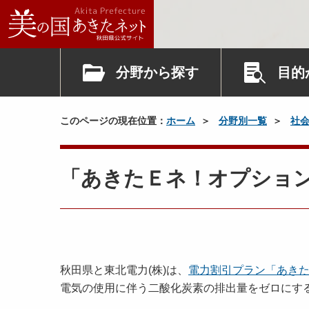
分野から探す
目的
このページの現在位置：
ホーム
分野別一覧
社
「あきたＥネ！オプション
秋田県と東北電力(株)は、
電力割引プラン「あき
電気の使用に伴う二酸化炭素の排出量をゼロにする