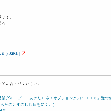
ります。
限る。
[203KB]
お問い合わせください。
営業グループ 「あきたＥネ！オプション水力１００％」受付
日からその翌年の1月3日を除く。）
番6号