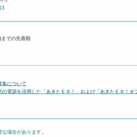
13
金)までの先着順
募集について
所の電源を活用した「あきたＥネ！」および「あきたＥネ！オ
要な場合があります。