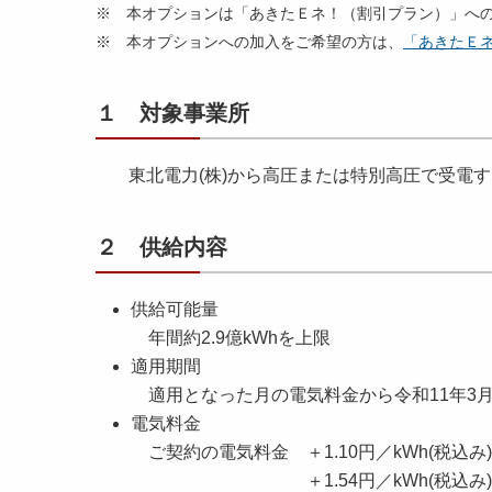
※ 本オプションは「あきたＥネ！（割引プラン）」へ
※ 本オプションへの加入をご希望の方は、
「あきたＥネ
１ 対象事業所
東北電力(株)から高圧または特別高圧で受電
２ 供給内容
供給可能量
年間約2.9億kWhを上限
適用期間
適用となった月の電気料金から令和11年3
電気料金
ご契約の電気料金 ＋1.10円／kWh(税込
＋1.54円／kWh(税込み)・・