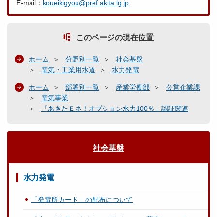
E-mail：
koueikigyou@pref.akita.lg.jp
このページの現在位置
ホーム
分野別一覧
社会基盤
電気・工業用水道
水力発電
ホーム
部署別一覧
産業労働部
公営企業課
電気事業
「あきたＥネ！オプション水力100％」認証関連
社会基盤
水力発電
「発電所カード」の配布について