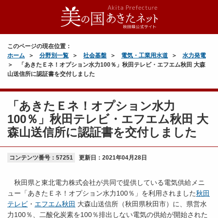
このページの現在位置：
ホーム
分野別一覧
社会基盤
電気・工業用水道
水力発電
「あきたＥネ！オプション水力100％」秋田テレビ・エフエム秋田 大森
山送信所に認証書を交付しました
「あきたＥネ！オプション水力
100％」秋田テレビ・エフエム秋田 大
森山送信所に認証書を交付しました
コンテンツ番号：57251
更新日：
2021年04月28日
秋田県と東北電力株式会社が共同で提供している電気供給メニ
ュー「あきたＥネ！オプション水力100％」を利用されました
秋田
テレビ
・
エフエム秋田
大森山送信所（秋田県秋田市）に、県営水
力100％、二酸化炭素を100％排出しない電気の供給が開始された