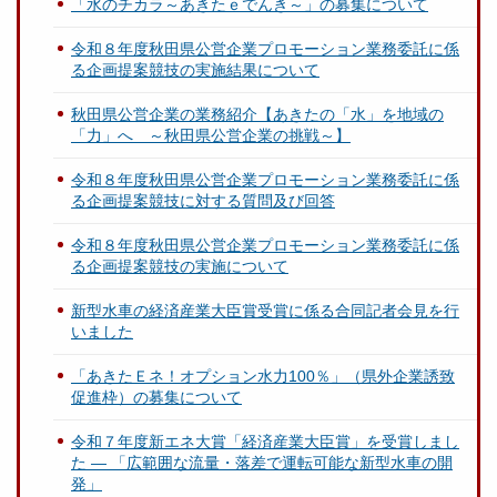
「水のチカラ～あきたｅでんき～」の募集について
令和８年度秋田県公営企業プロモーション業務委託に係
る企画提案競技の実施結果について
秋田県公営企業の業務紹介【あきたの「水」を地域の
「力」へ ～秋田県公営企業の挑戦～】
令和８年度秋田県公営企業プロモーション業務委託に係
る企画提案競技に対する質問及び回答
令和８年度秋田県公営企業プロモーション業務委託に係
る企画提案競技の実施について
新型水車の経済産業大臣賞受賞に係る合同記者会見を行
いました
「あきたＥネ！オプション水力100％」（県外企業誘致
促進枠）の募集について
令和７年度新エネ大賞「経済産業大臣賞」を受賞しまし
た ― 「広範囲な流量・落差で運転可能な新型水車の開
発」