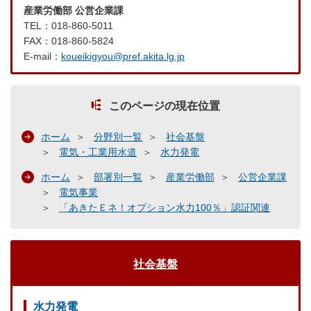
産業労働部 公営企業課
TEL：018-860-5011
FAX：018-860-5824
E-mail：
koueikigyou@pref.akita.lg.jp
このページの現在位置
ホーム
分野別一覧
社会基盤
電気・工業用水道
水力発電
ホーム
部署別一覧
産業労働部
公営企業課
電気事業
「あきたＥネ！オプション水力100％」認証関連
社会基盤
水力発電