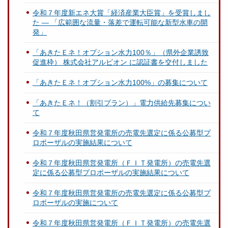
令和７年度新エネ大賞「経済産業大臣賞」を受賞しまし
た ― 「広範囲な流量・落差で運転可能な新型水車の開
発」
「あきたＥネ！オプション水力100％」（県外企業誘致
促進枠） 株式会社アルビオン に認証書を交付しました
「あきたＥネ！オプション水力100%」の募集について
「あきたＥネ！（割引プラン）」電力供給先募集につい
て
令和７年度秋田県営発電所の売電先選定に係る公募型プ
ロポーザルの実施結果について
令和７年度秋田県営発電所（ＦＩＴ発電所）の売電先選
定に係る公募型プロポーザルの実施結果について
令和７年度秋田県営発電所の売電先選定に係る公募型プ
ロポーザルの実施について
令和７年度秋田県営発電所（ＦＩＴ発電所）の売電先選