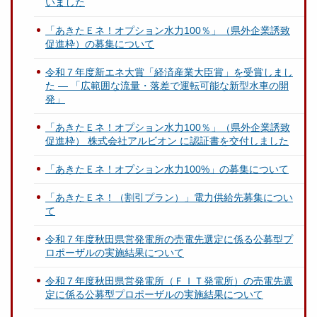
いました
「あきたＥネ！オプション水力100％」（県外企業誘致
促進枠）の募集について
令和７年度新エネ大賞「経済産業大臣賞」を受賞しまし
た ― 「広範囲な流量・落差で運転可能な新型水車の開
発」
「あきたＥネ！オプション水力100％」（県外企業誘致
促進枠） 株式会社アルビオン に認証書を交付しました
「あきたＥネ！オプション水力100%」の募集について
「あきたＥネ！（割引プラン）」電力供給先募集につい
て
令和７年度秋田県営発電所の売電先選定に係る公募型プ
ロポーザルの実施結果について
令和７年度秋田県営発電所（ＦＩＴ発電所）の売電先選
定に係る公募型プロポーザルの実施結果について