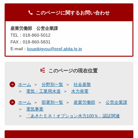
このページに関するお問い合わせ
産業労働部 公営企業課
TEL：018-860-5012
FAX：018-860-5831
E-mail：
koueikigyou@pref.akita.lg.jp
このページの現在位置
ホーム
分野別一覧
社会基盤
電気・工業用水道
水力発電
ホーム
部署別一覧
産業労働部
公営企業課
電気事業
「あきたＥネ！オプション水力100％」認証関連