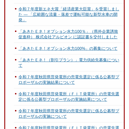
令和７年度新エネ大賞「経済産業大臣賞」を受賞しまし
た ― 「広範囲な流量・落差で運転可能な新型水車の開
発」
「あきたＥネ！オプション水力100％」（県外企業誘致
促進枠） 株式会社アルビオン に認証書を交付しました
「あきたＥネ！オプション水力100%」の募集について
「あきたＥネ！（割引プラン）」電力供給先募集につい
て
令和７年度秋田県営発電所の売電先選定に係る公募型プ
ロポーザルの実施結果について
令和７年度秋田県営発電所（ＦＩＴ発電所）の売電先選
定に係る公募型プロポーザルの実施結果について
令和７年度秋田県営発電所の売電先選定に係る公募型プ
ロポーザルの実施について
令和７年度秋田県営発電所（ＦＩＴ発電所）の売電先選