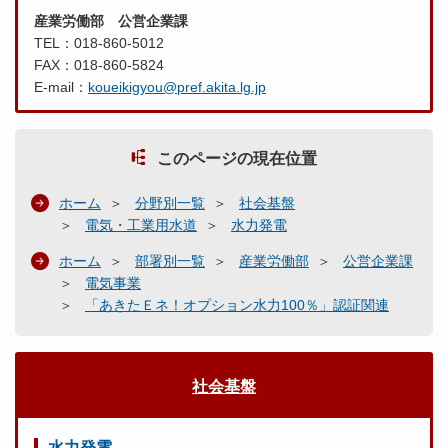
産業労働部 公営企業課
TEL：018-860-5012
FAX：018-860-5824
E-mail：
koueikigyou@pref.akita.lg.jp
このページの現在位置
ホーム
分野別一覧
社会基盤
電気・工業用水道
水力発電
ホーム
部署別一覧
産業労働部
公営企業課
電気事業
「あきたＥネ！オプション水力100％」認証関連
社会基盤
水力発電