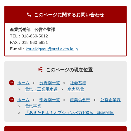
このページに関するお問い合わせ
産業労働部 公営企業課
TEL：018-860-5012
FAX：018-860-5831
E-mail：
koueikigyou@pref.akita.lg.jp
このページの現在位置
ホーム
分野別一覧
社会基盤
電気・工業用水道
水力発電
ホーム
部署別一覧
産業労働部
公営企業課
電気事業
「あきたＥネ！オプション水力100％」認証関連