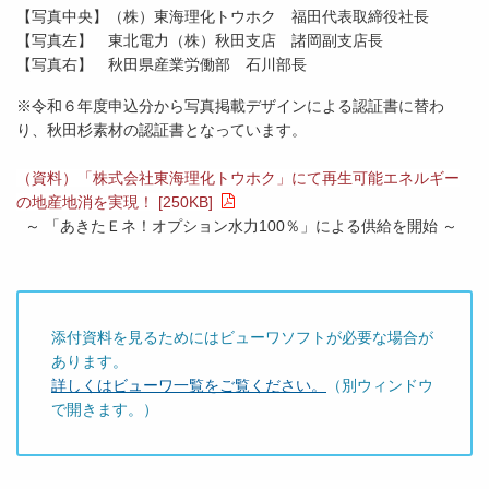
【写真中央】（株）東海理化トウホク 福田代表取締役社長
【写真左】
東北電力（株）秋田支店 諸岡副支店長
【写真右】
秋田県産業労働部 石川部長
※令和６年度申込分から写真掲載デザインによる認証書に替わ
り、秋田杉素材の認証書となっています。
（資料）「株式会社東海理化トウホク」にて再生可能エネルギー
の地産地消を実現！ [250KB]
～ 「あきたＥネ！オプション水力100％」による供給を開始 ～
添付資料を見るためにはビューワソフトが必要な場合が
あります。
詳しくはビューワ一覧をご覧ください。
（別ウィンドウ
で開きます。）