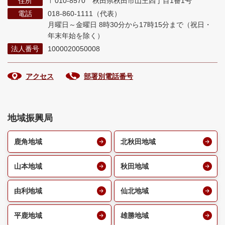
住所
〒010-8570 秋田県秋田市山王四丁目1番1号
電話
018-860-1111（代表）
月曜日～金曜日 8時30分から17時15分まで
（祝日・
年末年始を除く）
法人番号
1000020050008
アクセス
部署別電話番号
地域振興局
鹿角地域
北秋田地域
山本地域
秋田地域
由利地域
仙北地域
平鹿地域
雄勝地域