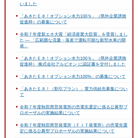
いました
「あきたＥネ！オプション水力100％」（県外企業誘致
促進枠）の募集について
令和７年度新エネ大賞「経済産業大臣賞」を受賞しまし
た ― 「広範囲な流量・落差で運転可能な新型水車の開
発」
「あきたＥネ！オプション水力100％」（県外企業誘致
促進枠） 株式会社アルビオン に認証書を交付しました
「あきたＥネ！オプション水力100%」の募集について
「あきたＥネ！（割引プラン）」電力供給先募集につい
て
令和７年度秋田県営発電所の売電先選定に係る公募型プ
ロポーザルの実施結果について
令和７年度秋田県営発電所（ＦＩＴ発電所）の売電先選
定に係る公募型プロポーザルの実施結果について