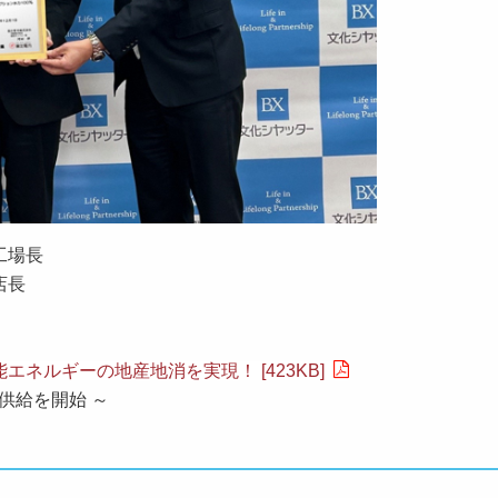
工場長
店長
ネルギーの地産地消を実現！ [423KB]
供給を開始 ～