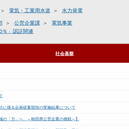
電気・工業用水道
水力発電
部
公営企業課
電気事業
0％」認証関連
社会基盤
て
託に係る企画提案競技の実施結果について
域の「力」へ ～秋田県公営企業の挑戦～】