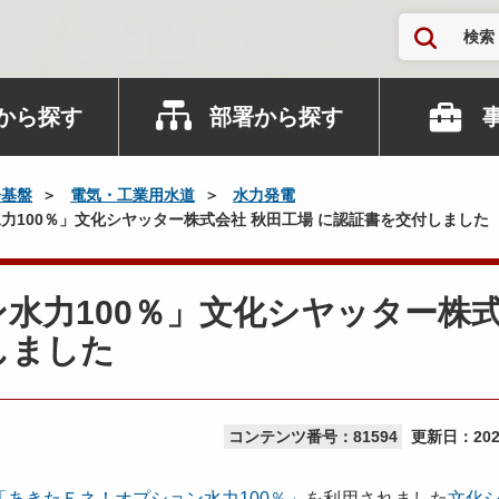
検索
から探す
部署から探す
会基盤
電気・工業用水道
水力発電
力100％」文化シヤッター株式会社 秋田工場 に認証書を交付しました
水力100％」文化シヤッター株
しました
コンテンツ番号：81594
更新日：
20
「あきたＥネ！オプション水力100％」
を利用されました
文化