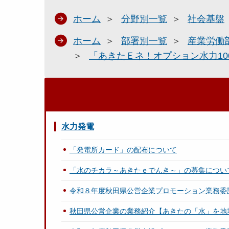
ホーム
分野別一覧
社会基盤
ホーム
部署別一覧
産業労働
「あきたＥネ！オプション水力10
水力発電
「発電所カード」の配布について
「水のチカラ～あきたｅでんき～」の募集につい
令和８年度秋田県公営企業プロモーション業務委
秋田県公営企業の業務紹介【あきたの「水」を地