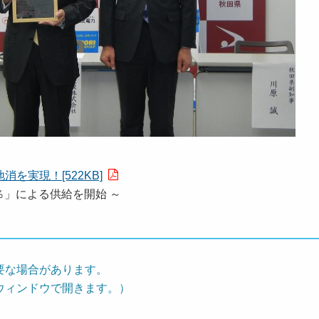
を実現！[522KB]
による供給を開始 ～
要な場合があります。
ウィンドウで開きます。）