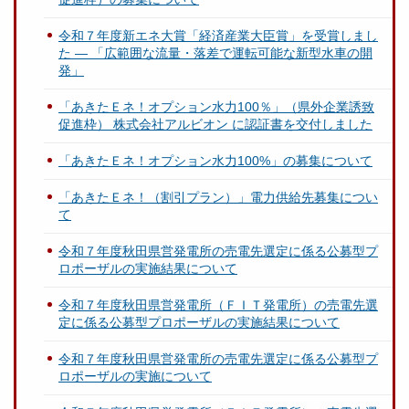
令和７年度新エネ大賞「経済産業大臣賞」を受賞しまし
た ― 「広範囲な流量・落差で運転可能な新型水車の開
発」
「あきたＥネ！オプション水力100％」（県外企業誘致
促進枠） 株式会社アルビオン に認証書を交付しました
「あきたＥネ！オプション水力100%」の募集について
「あきたＥネ！（割引プラン）」電力供給先募集につい
て
令和７年度秋田県営発電所の売電先選定に係る公募型プ
ロポーザルの実施結果について
令和７年度秋田県営発電所（ＦＩＴ発電所）の売電先選
定に係る公募型プロポーザルの実施結果について
令和７年度秋田県営発電所の売電先選定に係る公募型プ
ロポーザルの実施について