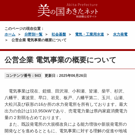
このページの現在位置：
ホーム
分野別一覧
社会基盤
電気・工業用水道
水力発電
公営企業 電気事業の概要について
公営企業 電気事業の概要について
コンテンツ番号：943
更新日：
2025年06月26日
電気事業は現在、鎧畑、田沢湖、小和瀬、皆瀬、柴平、杉沢、
八幡平、素波里、早口、岩見、板戸、八幡平第二、玉川、山瀬、
大松川及び萩形の16か所の水力発電所を所有しております。最大
出力の合計は110,950kWであり、売電電力量は県内家庭消費電力
量の２割弱を占めております。
また、既設発電所の大規模改良による能力増強や新規発電所の
開発などを進めるとともに、電気事業に対する理解の促進や地域