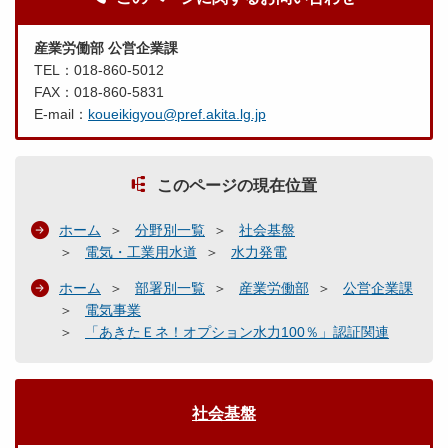
産業労働部 公営企業課
TEL：018-860-5012
FAX：018-860-5831
E-mail：
koueikigyou@pref.akita.lg.jp
このページの現在位置
ホーム
分野別一覧
社会基盤
電気・工業用水道
水力発電
ホーム
部署別一覧
産業労働部
公営企業課
電気事業
「あきたＥネ！オプション水力100％」認証関連
社会基盤