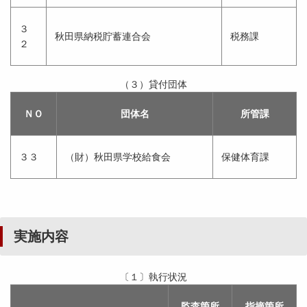
３
秋田県納税貯蓄連合会
税務課
２
（３）貸付団体
ＮＯ
団体名
所管課
３３
（財）秋田県学校給食会
保健体育課
実施内容
〔１〕執行状況
監査箇所
指摘箇所