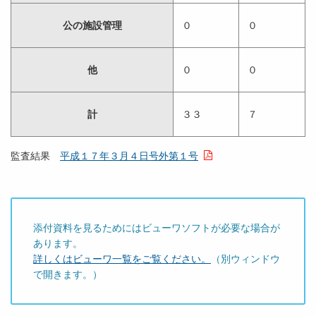
公の施設管理
０
０
他
０
０
計
３３
７
監査結果
平成１７年３月４日号外第１号
添付資料を見るためにはビューワソフトが必要な場合が
あります。
詳しくはビューワ一覧をご覧ください。
（別ウィンドウ
で開きます。）