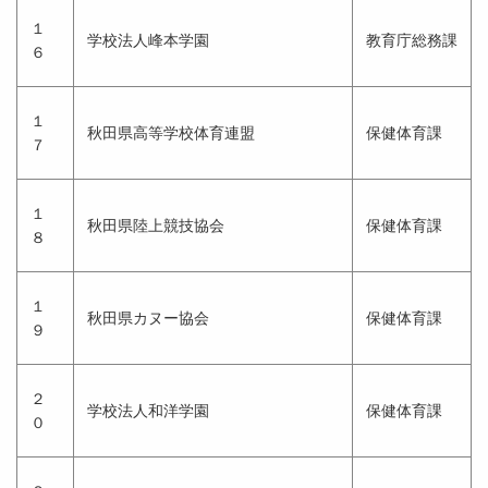
１
学校法人峰本学園
教育庁総務課
６
１
秋田県高等学校体育連盟
保健体育課
７
１
秋田県陸上競技協会
保健体育課
８
１
秋田県カヌー協会
保健体育課
９
２
学校法人和洋学園
保健体育課
０