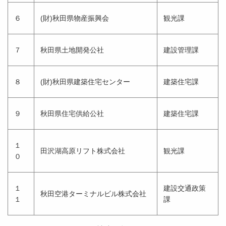
６
(財)秋田県物産振興会
観光課
７
秋田県土地開発公社
建設管理課
８
(財)秋田県建築住宅センター
建築住宅課
９
秋田県住宅供給公社
建築住宅課
１
田沢湖高原リフト株式会社
観光課
０
１
建設交通政策
秋田空港ターミナルビル株式会社
１
課