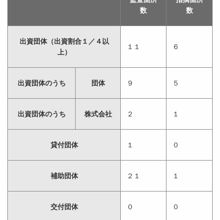
数
数
出資団体（出資割合１／４以
１１
６
上）
出資団体のうち
団体
９
５
出資団体のうち
株式会社
２
１
貸付団体
１
０
補助団体
２１
１
交付団体
０
０