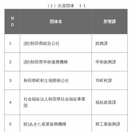
（１）出資団体 １１
Ｎ
団体名
所管課
Ｏ
１
(財)秋田県総合公社
総務課
２
(財)秋田県学術連携機構
学術振興課
３
秋田県町村土地開発公社
市町村課
社会福祉法人秋田県社会福祉事業
４
福祉政策課
団
５
財)あきた産業振興機構
商工業振興課