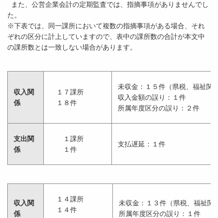
また、公営企業会計の定期監査では、指摘事項がありませんでし
た。
※下表では、同一課所において複数の指摘事項がある場合、それ
ぞれの区分に計上していますので、表中の課所数の合計が本文中
の課所数とは一致しない場合があります。
未収金：１５件（県税、福祉関
収入関
１７課所
収入金額の誤り：１件
係
１８件
所属年度区分の誤り：２件
支出関
１課所
支払遅延：１件
係
１件
１４課所
収入関
未収金：１３件（県税、福祉関
１４件
係
所属年度区分の誤り：１件