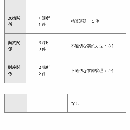
支出関
１課所
精算遅延：１件
係
１件
契約関
３課所
不適切な契約方法：３件
係
３件
財産関
２課所
不適切な在庫管理：２件
係
２件
なし