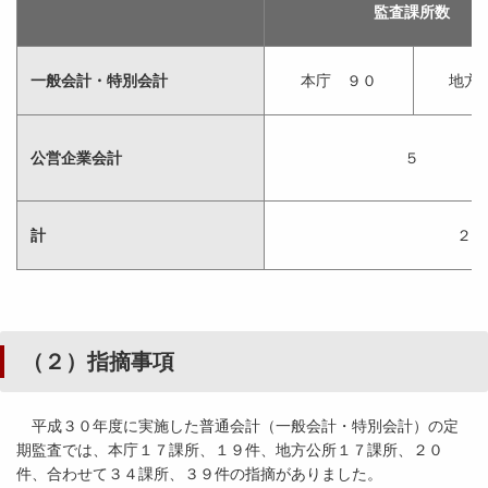
監査課所数
一般会計・特別会計
本庁 ９０
地方
公営企業会計
５
計
２６
（２）指摘事項
平成３０年度に実施した普通会計（一般会計・特別会計）の定
期監査では、本庁１７課所、１９件、地方公所１７課所、２０
件、合わせて３４課所、３９件の指摘がありました。