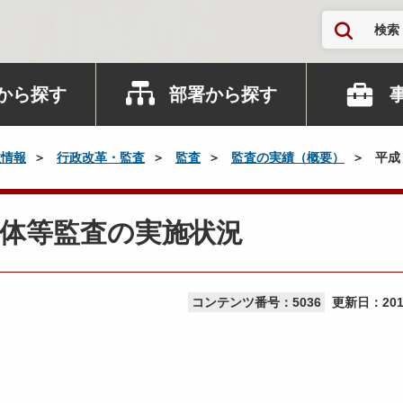
検索
から探す
部署から探す
政情報
行政改革・監査
監査
監査の実績（概要）
平成
体等監査の実施状況
コンテンツ番号：5036
更新日：
20