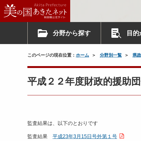
分野から探す
目的
このページの現在位置：
ホーム
分野別一覧
県
平成２２年度財政的援助団
監査結果は、以下のとおりです
監査結果
平成23年3月15日号外第１号