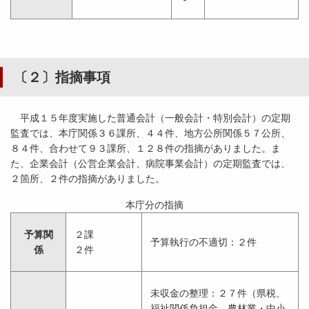
〔２〕指摘事項
平成１５年度実施した普通会計（一般会計・特別会計）の定期
監査では、本庁関係３６課所、４４件、地方公所関係５７公所、
８４件、合わせて９３課所、１２８件の指摘がありました。ま
た、企業会計（公営企業会計、病院事業会計）の定期監査では、
２箇所、２件の指摘がありました。
本庁分の指摘
予算関
２課
予算執行の不適切：２件
係
２件
未収金の整理：２７件（県税、
福祉関係負担金、農林業・中小