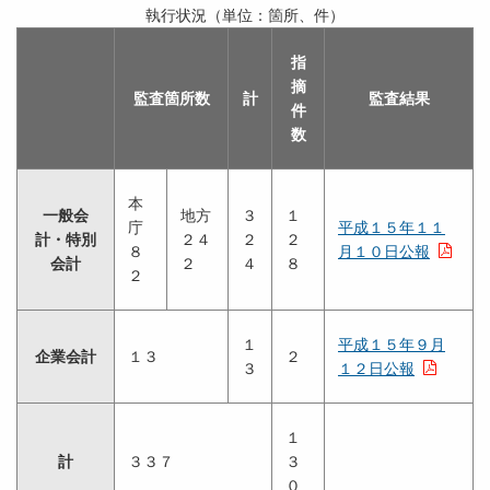
執行状況（単位：箇所、件）
指
摘
監査箇所数
計
監査結果
件
数
本
一般会
地方
３
１
庁
平成１５年１１
計・特別
２４
２
２
８
月１０日公報
会計
２
４
８
２
１
平成１５年９月
企業会計
１３
２
３
１２日公報
１
計
３３７
３
０