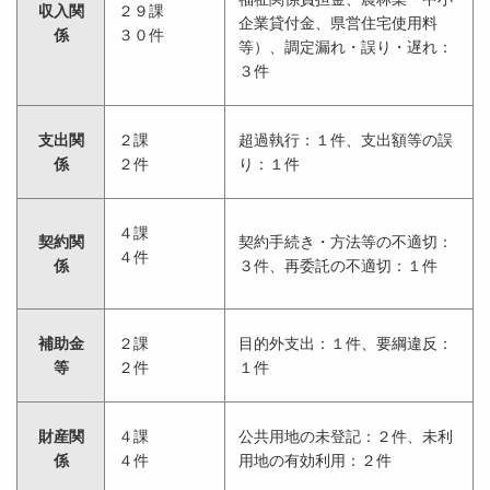
収入関
２９課
企業貸付金、県営住宅使用料
係
３０件
等）、調定漏れ・誤り・遅れ：
３件
支出関
２課
超過執行：１件、支出額等の誤
係
２件
り：１件
４課
契約関
契約手続き・方法等の不適切：
４件
係
３件、再委託の不適切：１件
補助金
２課
目的外支出：１件、要綱違反：
等
２件
１件
財産関
４課
公共用地の未登記：２件、未利
係
４件
用地の有効利用：２件