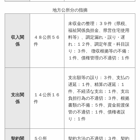
地方公所分の指摘
未収金の整理：３９件（県税、
福祉関係負担金、県営住宅使用
収入関
４８公所５６
料等）、調定漏れ・誤り・遅
係
件
れ：１２件、調定年度・科目誤
り：３件、 徴収根拠等の不備：
１件、債権管理の不適切：１件
支出額等の誤り：３件、支払の
遅延：１件、精算の遅延：１
件、不経済な支出：１件、支出
支出関
１４公所１６
負担行為の不適切：３件、根拠
係
件
書類の不備：５件、資金前渡保
管の不適切：１件、債権者誤
り：１件
契約関
５公所
契約方法の不適切：３件、契約