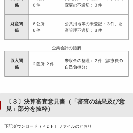
係
６件
変更の不適切：３件
財産関
６公所
公共用地等の未登記：３件、財
係
６件
産管理不適切：３件
企業会計の指摘
収入関
未収金の整理：２件（診療費の
２箇所 ２件
係
自己負担分）
〔３〕決算審査意見書（「審査の結果及び意
見」部分を抜粋）
下記ダウンロード（ＰＤＦ）ファイルのとおり