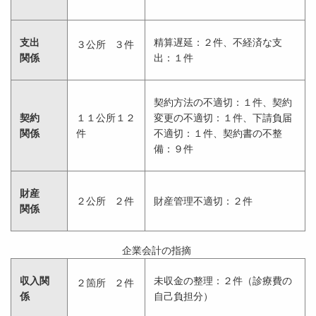
支出
精算遅延：２件、不経済な支
３公所 ３件
関係
出：１件
契約方法の不適切：１件、契約
契約
１１公所１２
変更の不適切：１件、下請負届
関係
件
不適切：１件、契約書の不整
備：９件
財産
２公所 ２件
財産管理不適切：２件
関係
企業会計の指摘
収入関
未収金の整理：２件（診療費の
２箇所 ２件
係
自己負担分）