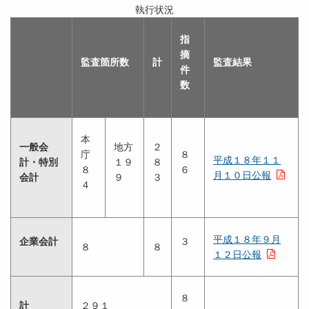
執行状況
指
摘
監査箇所数
計
監査結果
件
数
本
一般会
地方
２
庁
８
平成１８年１１
計・特別
１９
８
８
６
月１０日公報
会計
９
３
４
平成１８年９月
企業会計
３
８
８
１２日公報
８
計
２９１