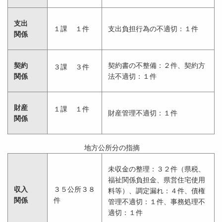
支出
１課 １件
支出負担行為の不適切：１件
関係
契約
契約書の不整備：２件、契約方
３課 ３件
関係
法不適切：１件
財産
１課 １件
財産管理不適切：１件
関係
地方公所分の指摘
未収金の整理：３２件（県税、
福祉関係負担金、県営住宅使用
収入
３５公所３８
料等）、調定漏れ：４件、債権
関係
件
管理不適切：１件、事務処理不
適切：１件