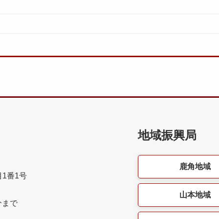
地域振興局
鹿角地域
目1番1号
山本地域
分まで