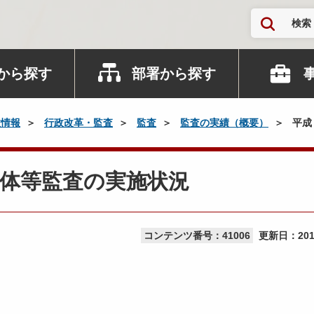
検索
から探す
部署から探す
政情報
行政改革・監査
監査
監査の実績（概要）
平成
体等監査の実施状況
コンテンツ番号：41006
更新日：
20