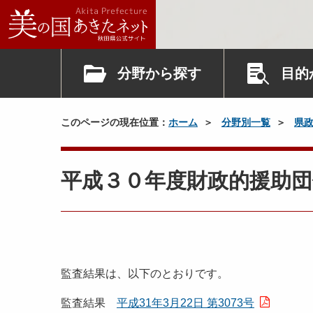
分野から探す
目的
このページの現在位置：
ホーム
分野別一覧
県
平成３０年度財政的援助団
監査結果は、以下のとおりです。
監査結果
平成31年3月22日 第3073号