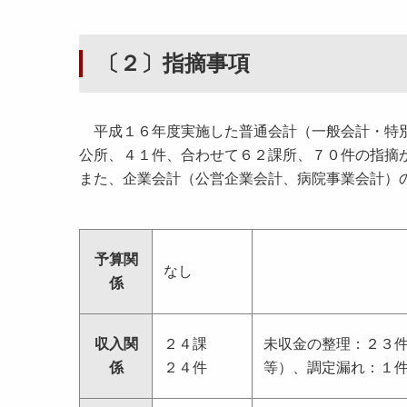
〔２〕指摘事項
平成１６年度実施した普通会計（一般会計・特別
公所、４１件、合わせて６２課所、７０件の指摘
また、企業会計（公営企業会計、病院事業会計）
予算関
なし
係
収入関
２４課
未収金の整理：２３
係
２４件
等）、調定漏れ：１