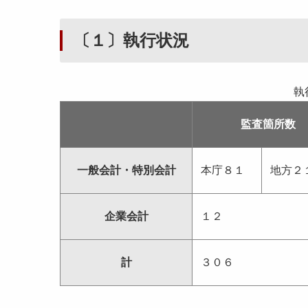
〔１〕執行状況
執
監査箇所数
一般会計・特別会計
本庁８１
地方２
企業会計
１２
計
３０６