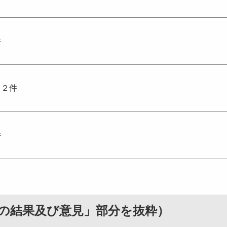
件
：２件
件
の結果及び意見」部分を抜粋）