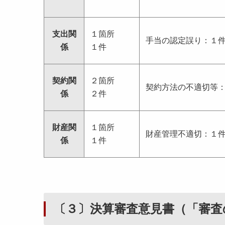
支出関
１箇所
手当の認定誤り：１
係
１件
契約関
２箇所
契約方法の不適切等
係
２件
財産関
１箇所
財産管理不適切：１
係
１件
〔３〕決算審査意見書（「審査