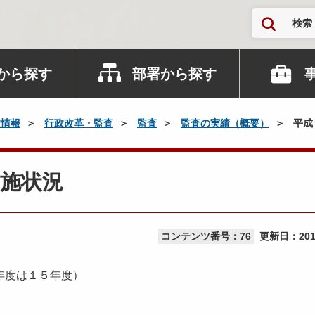
検索
から探す
部署から探す
政情報
行政改革・監査
監査
監査の実績（概要）
平成
施状況
コンテンツ番号：76
更新日：
20
年度は１５年度）