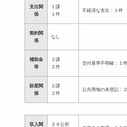
支出関
１課
不経済な支出：１件
係
１件
契約関
なし
係
補助金
２課
交付基準不明確：１
等
２件
財産関
２課
公共用地の未登記：
係
２件
収入関
２９公所