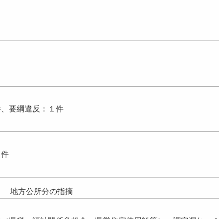
件、要綱違反：１件
２件
地方公所分の指摘