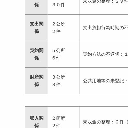
未収金の整理：２９
係
３０件
支出関
２公所
支出負担行為時期の
係
２件
契約関
５公所
契約方法の不適切：
係
６件
財産関
３公所
公共用地等の未登記
係
３件
収入関
２箇所
未収金の整理：２件
係
２件