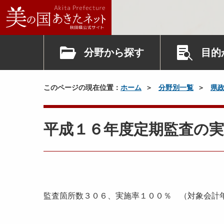
分野から探す
目的
このページの現在位置：
ホーム
分野別一覧
県
平成１６年度定期監査の実
監査箇所数３０６、実施率１００％ （対象会計