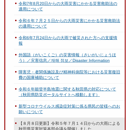
令和7年8月20日からの大雨災害にかかる災害救助法の
適用について
令和６年７月２５日からの大雨災害にかかる災害救助法
の適用について
令和6年7月24日からの大雨で被災された方への支援情
報
外国語（がいこくご）の災害情報（さいがいじょうほ
う）／灾害信息／재해 정보／Disaster Information
障害児・者関係施設及び精神科病院等における災害復旧
費の国庫補助について
令和６年能登半島地震に関する秋田県の対応について
（秋田県防災ポータルサイトへ移動します）
新型コロナウイルス感染症対策に係る県民の皆様へのお
願いについて
【８月８日更新】令和５年７月１４日からの大雨による
秋田県災害対策本部会議を開催しました