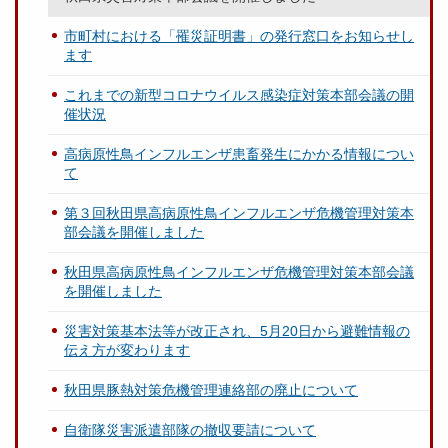
市町村における「罹災証明書」の発行窓口をお知らせし
ます
これまでの新型コロナウイルス感染症対策本部会議の開
催状況
高病原性鳥インフルエンザ患畜発生にかかる情報につい
て
第３回秋田県高病原性鳥インフルエンザ危機管理対策本
部会議を開催しました
秋田県高病原性鳥インフルエンザ危機管理対策本部会議
を開催しました
災害対策基本法等が改正され、5月20日から避難情報の
伝え方が変わります
秋田県豚熱対策危機管理連絡部の廃止について
自衛隊災害派遣部隊の撤収要請について