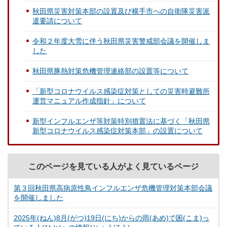
秋田県災害対策本部の設置及び横手市への自衛隊災害派
遣要請について
令和２年度大雪に伴う秋田県災害警戒部会議を開催しま
した
秋田県豚熱対策危機管理連絡部の設置等について
「新型コロナウイルス感染症対策としての災害時避難所
運営マニュアル作成指針」について
新型インフルエンザ等対策特別措置法に基づく「秋田県
新型コロナウイルス感染症対策本部」の設置について
このページを見ている人がよく見ているページ
第３回秋田県高病原性鳥インフルエンザ危機管理対策本部会議
を開催しました
2025年(ねん)8月(がつ)19日(にち)からの雨(あめ)で困(こま)っ