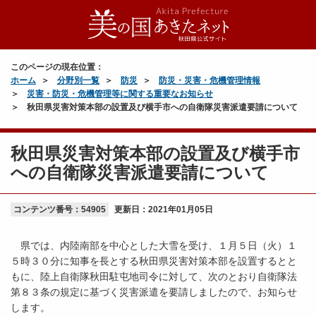
このページの現在位置：
ホーム
分野別一覧
防災
防災・災害・危機管理情報
災害・防災・危機管理等に関する重要なお知らせ
秋田県災害対策本部の設置及び横手市への自衛隊災害派遣要請について
秋田県災害対策本部の設置及び横手市
への自衛隊災害派遣要請について
コンテンツ番号：54905
更新日：
2021年01月05日
県では、内陸南部を中心とした大雪を受け、１月５日（火）１
５時３０分に知事を長とする秋田県災害対策本部を設置するとと
もに、陸上自衛隊秋田駐屯地司令に対して、次のとおり自衛隊法
第８３条の規定に基づく災害派遣を要請しましたので、お知らせ
します。