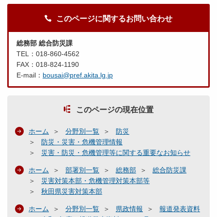
このページに関するお問い合わせ
総務部 総合防災課
TEL：018-860-4562
FAX：018-824-1190
E-mail：
bousai@pref.akita.lg.jp
このページの現在位置
ホーム
分野別一覧
防災
防災・災害・危機管理情報
災害・防災・危機管理等に関する重要なお知らせ
ホーム
部署別一覧
総務部
総合防災課
災害対策本部・危機管理対策本部等
秋田県災害対策本部
ホーム
分野別一覧
県政情報
報道発表資料