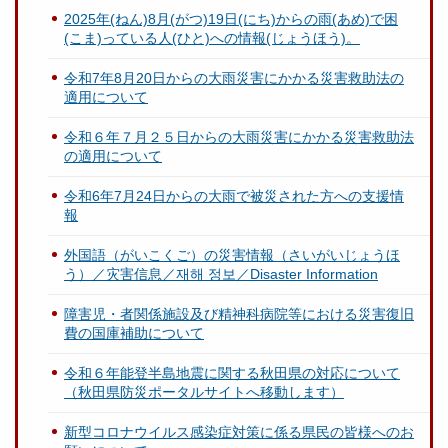
2025年(ねん)8月(がつ)19日(にち)からの雨(あめ)で困
(こま)っている人(ひと)への情報(じょうほう)。
令和7年8月20日からの大雨災害にかかる災害救助法の
適用について
令和６年７月２５日からの大雨災害にかかる災害救助法
の適用について
令和6年7月24日からの大雨で被災された方への支援情
報
外国語（がいこくご）の災害情報（さいがいじょうほ
う）／灾害信息／재해 정보／Disaster Information
障害児・者関係施設及び精神科病院等における災害復旧
費の国庫補助について
令和６年能登半島地震に関する秋田県の対応について
（秋田県防災ポータルサイトへ移動します）
新型コロナウイルス感染症対策に係る県民の皆様へのお