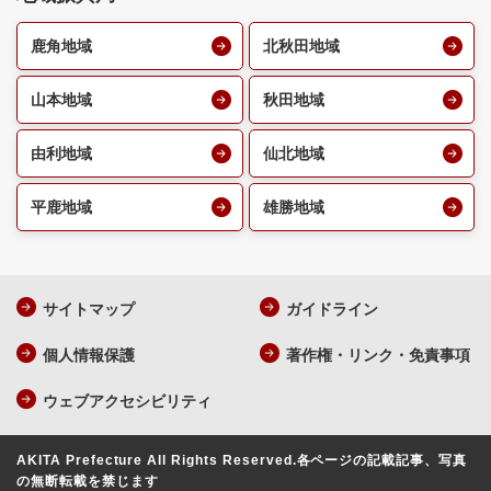
鹿角地域
北秋田地域
山本地域
秋田地域
由利地域
仙北地域
平鹿地域
雄勝地域
サイトマップ
ガイドライン
個人情報保護
著作権・リンク・免責事項
ウェブアクセシビリティ
AKITA Prefecture All Rights Reserved.
各ページの記載記事、写真
の無断転載を禁じます