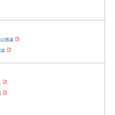
会の形成
保全
り
保