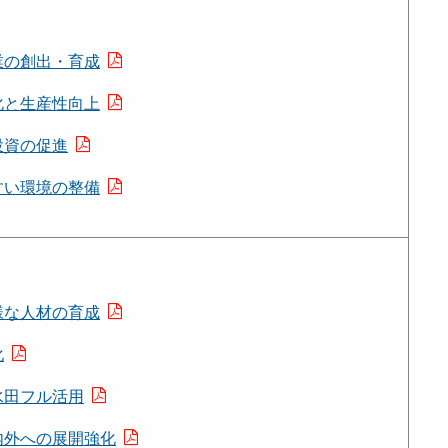
業の創出・育成
化と生産性向上
投資の促進
すい環境の整備
様な人材の育成
化
水田フル活用
内外への展開強化