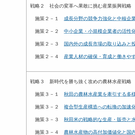
戦略２ 社会の変革へ果敢に挑む産業振興戦略
施策２－１
成長分野の競争力強化と中核企
施策２－２
中小企業・小規模企業者の活性
施策２－３
国内外の成長市場の取り込みと
施策２－４
産業人材の確保・育成と働きや
戦略３ 新時代を勝ち抜く攻めの農林水産戦略
施策３－１
秋田の農林水産業を牽引する多
施策３－２
複合型生産構造への転換の加速
施策３－３
秋田米の戦略的な生産・販売と
施策３－４
農林水産物の高付加価値化と国