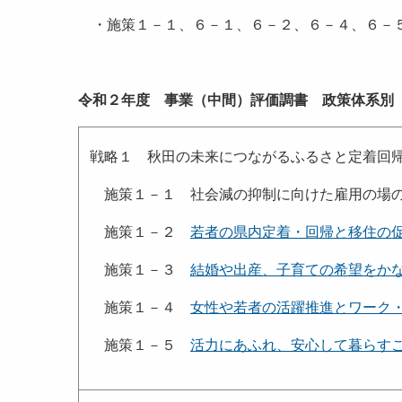
・施策１－１、６－１、６－２、６－４、６－５
令和２年度
事業（中間）評価調書 政策体系別
戦略１ 秋田の未来につながるふるさと定着回
施策１－１ 社会減の抑制に向けた雇用の場の
施策１－２
若者の県内定着・回帰と移住の
施策１－３
結婚や出産、子育ての希望をか
施策１－４
女性や若者の活躍推進とワーク
施策１－５
活力にあふれ、安心して暮らす