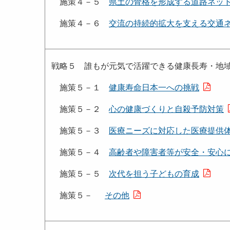
施策４－５
県土の骨格を形成する道路ネッ
施策４－６
交流の持続的拡大を支える交通
戦略５ 誰もが元気で活躍できる健康長寿・地
施策５－１
健康寿命日本一への挑戦
施策５－２
心の健康づくりと自殺予防対策
施策５－３
医療ニーズに対応した医療提供
施策５－４
高齢者や障害者等が安全・安心
施策５－５
次代を担う子どもの育成
施策５－
その他