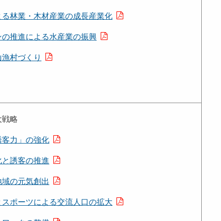
よる林業・木材産業の成長産業化
ンの推進による水産業の振興
山漁村づくり
大戦略
誘客力」の強化
化と誘客の推進
地域の元気創出
とスポーツによる交流人口の拡大