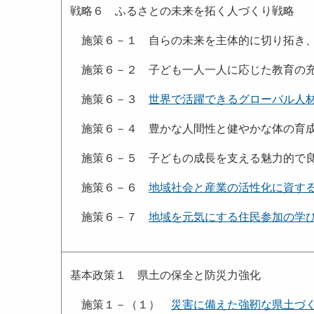
戦略６ ふるさとの未来を拓く人づくり戦略
施策６－１ 自らの未来を主体的に切り拓き、
施策６－２ 子ども一人一人に応じた教育の充
施策６－３
世界で活躍できるグローバル人
施策６－４ 豊かな人間性と健やかな体の育
施策６－５ 子どもの成長を支える魅力的で良
施策６－６
地域社会と産業の活性化に資す
施策６－７
地域を元気にする住民参加の学
基本政策１ 県土の保全と防災力強化
施策１－（１）
災害に備えた強靭な県土づ