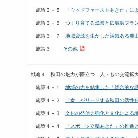
施策３－５
「ウッドファーストあきた」に
施策３－６
つくり育てる漁業と広域浜プラ
施策３－７
地域資源を生かした活気ある農
施策３－
その他
戦略４ 秋田の魅力が際立つ 人・もの交流拡
施策４－１
地域の力を結集した「総合的な
施策４－２
「食」がリードする秋田の活性
施策４－３
文化の発信力強化と文化による
施策４－４
「スポーツ立県あきた」の推進