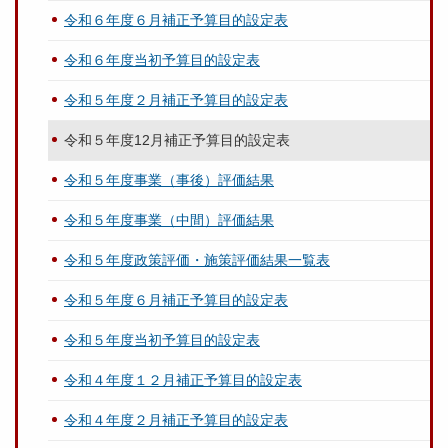
令和６年度６月補正予算目的設定表
令和６年度当初予算目的設定表
令和５年度２月補正予算目的設定表
令和５年度12月補正予算目的設定表
令和５年度事業（事後）評価結果
令和５年度事業（中間）評価結果
令和５年度政策評価・施策評価結果一覧表
令和５年度６月補正予算目的設定表
令和５年度当初予算目的設定表
令和４年度１２月補正予算目的設定表
令和４年度２月補正予算目的設定表