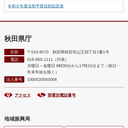
令和６年度当初予算目的設定表
秋田県庁
住所
〒010-8570 秋田県秋田市山王四丁目1番1号
電話
018-860-1111（代表）
月曜日～金曜日 8時30分から17時15分まで
（祝日・
年末年始を除く）
法人番号
1000020050008
アクセス
部署別電話番号
地域振興局