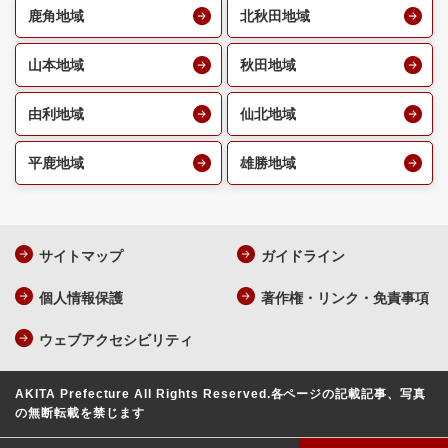
鹿角地域
北秋田地域
山本地域
秋田地域
由利地域
仙北地域
平鹿地域
雄勝地域
サイトマップ
ガイドライン
個人情報保護
著作権・リンク・免責事項
ウェブアクセシビリティ
AKITA Prefecture All Rights Reserved.
各ページの記載記事、写真
の無断転載を禁じます