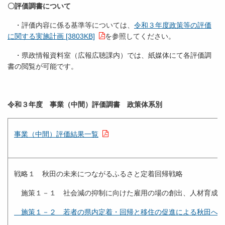
〇評価調書について
・評価内容に係る基準等については、
令和３年度政策等の評価
に関する実施計画 [3803KB]
を参照してください。
・県政情報資料室（広報広聴課内）では、紙媒体にて各評価調
書の閲覧が可能です。
令和３年度
事業（中間）評価調書 政策体系別
事業（中間）評価結果一覧
戦略１ 秋田の未来につながるふるさと定着回帰戦略
施策１－１ 社会減の抑制に向けた雇用の場の創出、人材育成・
施策１－２ 若者の県内定着・回帰と移住の促進による秋田への