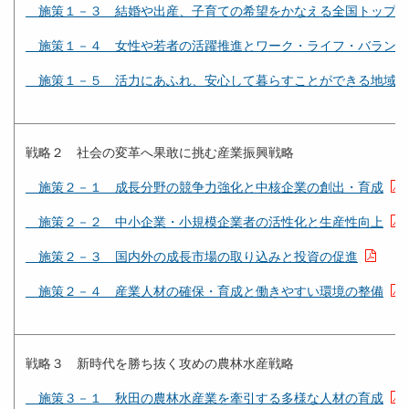
施策１－３ 結婚や出産、子育ての希望をかなえる全国トップ
施策１－４ 女性や若者の活躍推進とワーク・ライフ・バラン
施策１－５ 活力にあふれ、安心して暮らすことができる地域
戦略２ 社会の変革へ果敢に挑む産業振興戦略
施策２－１ 成長分野の競争力強化と中核企業の創出・育成
施策２－２ 中小企業・小規模企業者の活性化と生産性向上
施策２－３ 国内外の成長市場の取り込みと投資の促進
施策２－４ 産業人材の確保・育成と働きやすい環境の整備
戦略３ 新時代を勝ち抜く攻めの農林水産戦略
施策３－１ 秋田の農林水産業を牽引する多様な人材の育成