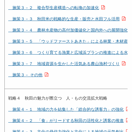
施策３－２ 複合型生産構造への転換の加速化
施策３－３ 秋田米の戦略的な生産・販売と水田フル活用
施策３－４ 農林水産物の高付加価値化と国内外への展開強化
施策３－５ 「ウッドファーストあきた」による林業・木材産業
施策３－６ つくり育てる漁業と広域浜プランの推進による水産
施策３－７ 地域資源を生かした活気ある農山漁村づくり
施策３－ その他
戦略４ 秋田の魅力が際立つ 人・もの交流拡大戦略
施策４－１ 地域の力を結集した「総合的な誘客力」の強化
施策４－２ 「食」がリードする秋田の活性化と誘客の推進
施策４－３ 文化の発信力強化と文化による地域の元気創出