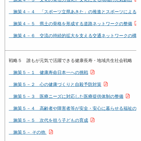
施策４－４ 「スポーツ立県あきた」の推進とスポーツによる交
施策４－５ 県土の骨格を形成する道路ネットワークの整備
施策４－６ 交流の持続的拡大を支える交通ネットワークの構築
戦略５ 誰もが元気で活躍できる健康長寿・地域共生社会戦略
施策５－１ 健康寿命日本一への挑戦
施策５－２ 心の健康づくりと自殺予防対策
施策５－３ 医療ニーズに対応した医療提供体制の整備
施策５－４ 高齢者や障害者等が安全・安心に暮らせる福祉の充
施策５－５ 次代を担う子どもの育成
施策５－ その他