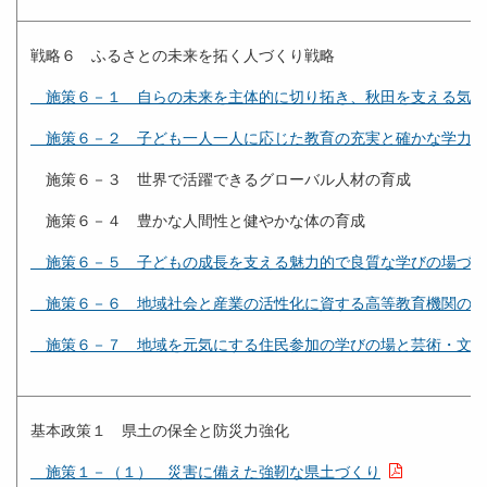
戦略６ ふるさとの未来を拓く人づくり戦略
施策６－１ 自らの未来を主体的に切り拓き、秋田を支える気概
施策６－２ 子ども一人一人に応じた教育の充実と確かな学力の
施策６－３ 世界で活躍できるグローバル人材の育成
施策６－４ 豊かな人間性と健やかな体の育成
施策６－５ 子どもの成長を支える魅力的で良質な学びの場づく
施策６－６ 地域社会と産業の活性化に資する高等教育機関の振
施策６－７ 地域を元気にする住民参加の学びの場と芸術・文化
基本政策１ 県土の保全と防災力強化
施策１－（１） 災害に備えた強靭な県土づくり