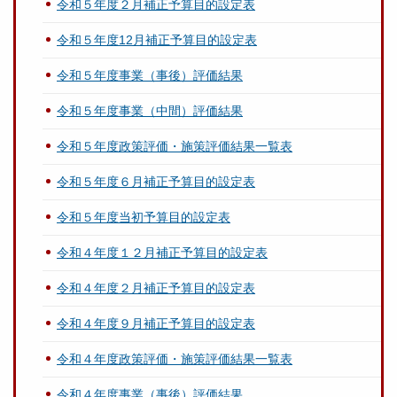
令和５年度２月補正予算目的設定表
令和５年度12月補正予算目的設定表
令和５年度事業（事後）評価結果
令和５年度事業（中間）評価結果
令和５年度政策評価・施策評価結果一覧表
令和５年度６月補正予算目的設定表
令和５年度当初予算目的設定表
令和４年度１２月補正予算目的設定表
令和４年度２月補正予算目的設定表
令和４年度９月補正予算目的設定表
令和４年度政策評価・施策評価結果一覧表
令和４年度事業（事後）評価結果