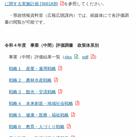
に関する実施計画 [3661KB]
を参照してください。
・県政情報資料室（広報広聴課内）では、紙媒体にて各評価調
書の閲覧が可能です。
令和４年度
事業（中間）評価調書 政策体系別
事業（中間）評価結果一覧（
xlsx
、
pdf
）
戦略１ 産業・雇用戦略
戦略２ 農林水産戦略
戦略３ 観光・交流戦略
戦略４ 未来創造・地域社会戦略
戦略５ 健康・医療・福祉戦略
戦略６ 教育・人づくり戦略