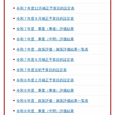
令和７年度12月補正予算目的設定表
令和７年度９月補正予算目的設定表
令和７年度 事業（事後）評価結果
令和７年度 事業（中間）評価結果
令和７年度 政策評価・施策評価結果一覧表
令和７年度６月補正予算目的設定表
令和７年度当初予算目的設定表
令和６年度２月補正予算目的設定表
令和６年度 事業（事後）評価結果
令和６年度 政策評価・施策評価結果一覧表
令和６年度 事業（中間）評価結果