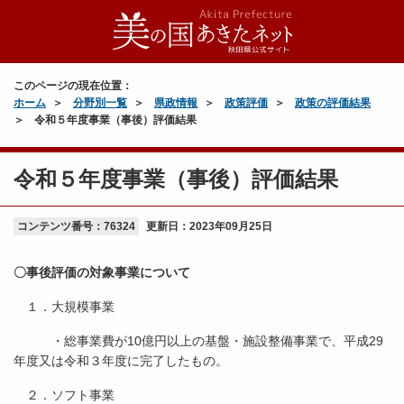
このページの現在位置：
ホーム
分野別一覧
県政情報
政策評価
政策の評価結果
令和５年度事業（事後）評価結果
令和５年度事業（事後）評価結果
コンテンツ番号：76324
更新日：
2023年09月25日
〇事後評価の対象事業について
１．大規模事業
・総事業費が10億円以上の基盤・施設整備事業で、平成29
年度又は令和３年度に完了したもの。
２．ソフト事業