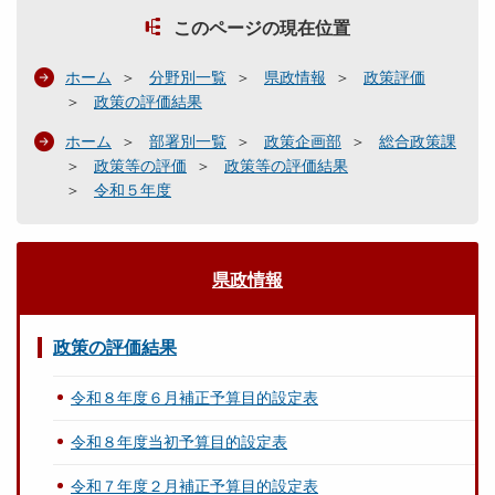
このページの現在位置
ホーム
分野別一覧
県政情報
政策評価
政策の評価結果
ホーム
部署別一覧
政策企画部
総合政策課
政策等の評価
政策等の評価結果
令和５年度
県政情報
政策の評価結果
令和８年度６月補正予算目的設定表
令和８年度当初予算目的設定表
令和７年度２月補正予算目的設定表