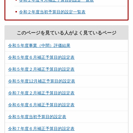
令和２年度４月補正予算目的設定一覧表
令和２年度当初予算目的設定一覧表
このページを見ている人がよく見ているページ
令和５年度事業（中間）評価結果
令和５年度６月補正予算目的設定表
令和５年度２月補正予算目的設定表
令和５年度12月補正予算目的設定表
令和７年度２月補正予算目的設定表
令和６年度６月補正予算目的設定表
令和５年度当初予算目的設定表
令和７年度６月補正予算目的設定表