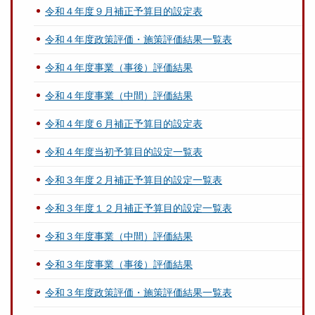
令和４年度９月補正予算目的設定表
令和４年度政策評価・施策評価結果一覧表
令和４年度事業（事後）評価結果
令和４年度事業（中間）評価結果
令和４年度６月補正予算目的設定表
令和４年度当初予算目的設定一覧表
令和３年度２月補正予算目的設定一覧表
令和３年度１２月補正予算目的設定一覧表
令和３年度事業（中間）評価結果
令和３年度事業（事後）評価結果
令和３年度政策評価・施策評価結果一覧表