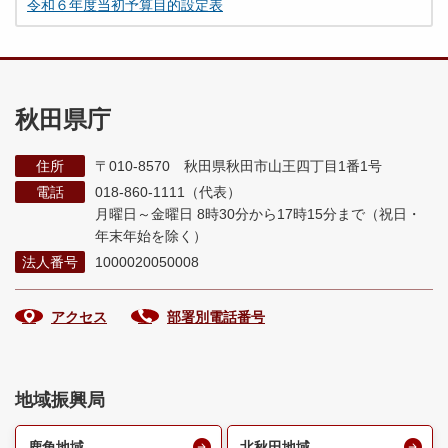
令和６年度当初予算目的設定表
秋田県庁
住所
〒010-8570 秋田県秋田市山王四丁目1番1号
電話
018-860-1111（代表）
月曜日～金曜日 8時30分から17時15分まで
（祝日・
年末年始を除く）
法人番号
1000020050008
アクセス
部署別電話番号
地域振興局
鹿角地域
北秋田地域