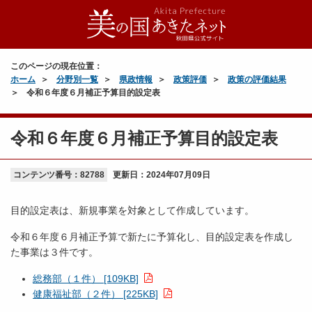
このページの現在位置：
ホーム
分野別一覧
県政情報
政策評価
政策の評価結果
令和６年度６月補正予算目的設定表
令和６年度６月補正予算目的設定表
コンテンツ番号：82788
更新日：
2024年07月09日
目的設定表は、新規事業を対象として作成しています。
令和６年度６月補正予算で新たに予算化し、目的設定表を作成し
た事業は３件です。
総務部（１件） [109KB]
健康福祉部（２件） [225KB]