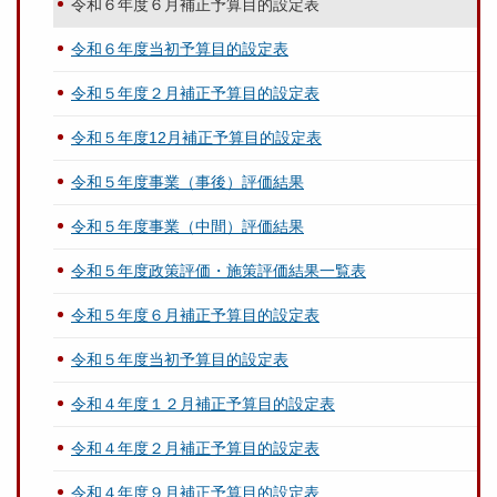
令和６年度６月補正予算目的設定表
令和６年度当初予算目的設定表
令和５年度２月補正予算目的設定表
令和５年度12月補正予算目的設定表
令和５年度事業（事後）評価結果
令和５年度事業（中間）評価結果
令和５年度政策評価・施策評価結果一覧表
令和５年度６月補正予算目的設定表
令和５年度当初予算目的設定表
令和４年度１２月補正予算目的設定表
令和４年度２月補正予算目的設定表
令和４年度９月補正予算目的設定表