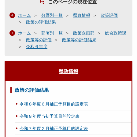
このページの現在位置
ホーム
分野別一覧
県政情報
政策評価
政策の評価結果
ホーム
部署別一覧
政策企画部
総合政策課
政策等の評価
政策等の評価結果
令和６年度
県政情報
政策の評価結果
令和８年度６月補正予算目的設定表
令和８年度当初予算目的設定表
令和７年度２月補正予算目的設定表