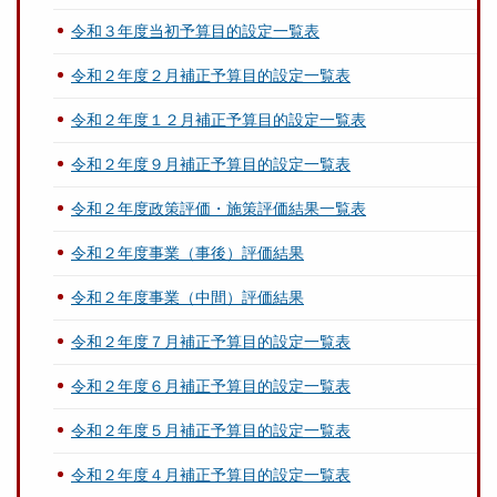
令和３年度当初予算目的設定一覧表
令和２年度２月補正予算目的設定一覧表
令和２年度１２月補正予算目的設定一覧表
令和２年度９月補正予算目的設定一覧表
令和２年度政策評価・施策評価結果一覧表
令和２年度事業（事後）評価結果
令和２年度事業（中間）評価結果
令和２年度７月補正予算目的設定一覧表
令和２年度６月補正予算目的設定一覧表
令和２年度５月補正予算目的設定一覧表
令和２年度４月補正予算目的設定一覧表