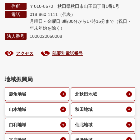
住所
〒010-8570 秋田県秋田市山王四丁目1番1号
電話
018-860-1111（代表）
月曜日～金曜日 8時30分から17時15分まで
（祝日・
年末年始を除く）
法人番号
1000020050008
アクセス
部署別電話番号
地域振興局
鹿角地域
北秋田地域
山本地域
秋田地域
由利地域
仙北地域