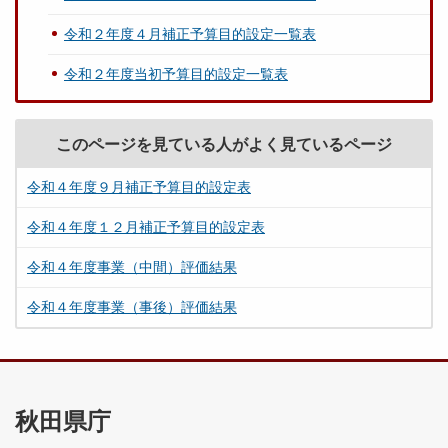
令和２年度４月補正予算目的設定一覧表
令和２年度当初予算目的設定一覧表
このページを見ている人がよく見ているページ
令和４年度９月補正予算目的設定表
令和４年度１２月補正予算目的設定表
令和４年度事業（中間）評価結果
令和４年度事業（事後）評価結果
秋田県庁