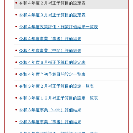
令和４年度２月補正予算目的設定表
令和４年度９月補正予算目的設定表
令和４年度政策評価・施策評価結果一覧表
令和４年度事業（事後）評価結果
令和４年度事業（中間）評価結果
令和４年度６月補正予算目的設定表
令和４年度当初予算目的設定一覧表
令和３年度２月補正予算目的設定一覧表
令和３年度１２月補正予算目的設定一覧表
令和３年度事業（中間）評価結果
令和３年度事業（事後）評価結果