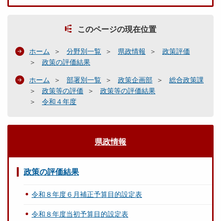
このページの現在位置
ホーム
分野別一覧
県政情報
政策評価
政策の評価結果
ホーム
部署別一覧
政策企画部
総合政策課
政策等の評価
政策等の評価結果
令和４年度
県政情報
政策の評価結果
令和８年度６月補正予算目的設定表
令和８年度当初予算目的設定表