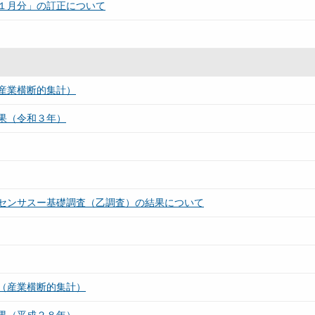
１月分」の訂正について
産業横断的集計）
果（令和３年）
センサスー基礎調査（乙調査）の結果について
（産業横断的集計）