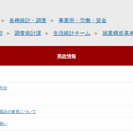
各種統計・調査
事業所・労働・賃金
部
調査統計課
生活統計チーム
就業構造基
県政情報
月分
員証の発見について
願い