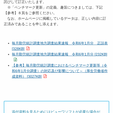
年
詫びして訂正いたします。
9
※「ベンチマーク更新」の定義、趣旨につきましては、下記
月
【参考】８頁をご参照ください。
分
）
なお、ホームページに掲載しているデータは、正しい内容に訂
正済みであることを申し添えます。
毎月勤労統計調査地方調査結果速報 令和6年1月分 正誤表
[328KB]
毎月勤労統計調査地方調査結果速報 令和6年1月分 [232KB]
【参考】毎月勤労統計調査におけるベンチマーク更新等（令
和6年1月分調査）の対応及び影響について～（厚生労働省作
成資料） [3027KB]
添付資料を見るためにはビューワソフトが必要な場合が