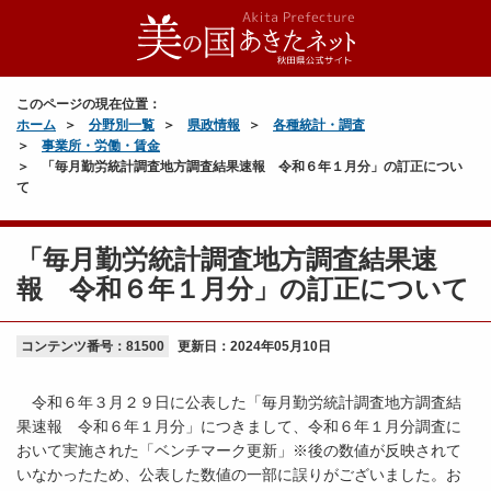
秋
田
県
の
このページの現在位置：
賃
ホーム
分野別一覧
県政情報
各種統計・調査
金、
事業所・労働・賃金
労
「毎月勤労統計調査地方調査結果速報 令和６年１月分」の訂正につい
働
て
時
間
「毎月勤労統計調査地方調査結果速
及
び
報 令和６年１月分」の訂正について
雇
用
コンテンツ番号：81500
更新日：
2024年05月10日
の
動
き
令和６年３月２９日に公表した「毎月勤労統計調査地方調査結
（平
果速報 令和６年１月分」につきまして、令和６年１月分調査に
成
おいて実施された「ベンチマーク更新」※後の数値が反映されて
28
いなかったため、公表した数値の一部に誤りがございました。お